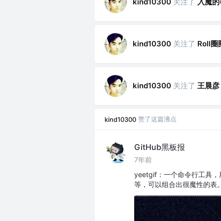
关注了
入魔的
kind10300
关注了
Roll圈
kind10300
关注了
王晨彦
kind10300
赞了这篇沸点
kind10300
GitHub黑板报
7年前
yeetgif：一个命令行工
等，可以组合出很魔性的表。G