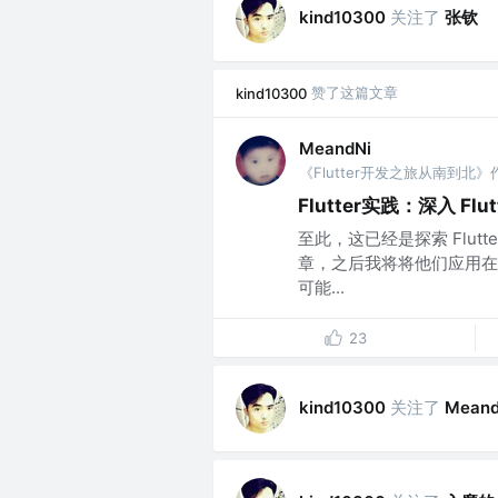
关注了
张钦
kind10300
赞了这篇文章
kind10300
MeandNi
《Flutter开发之旅从南到北》作
Flutter实践：深入 F
至此，这已经是探索 Flu
章，之后我将将他们应用在
可能...
23
关注了
kind10300
Meand