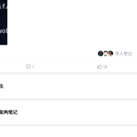
等人赞过
1
18
生
架构笔记