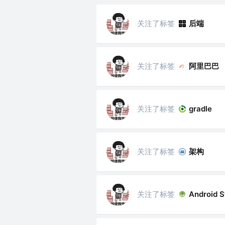
关注了标签
后端
关注了标签
阿里巴巴
关注了标签
gradle
关注了标签
架构
关注了标签
Android S