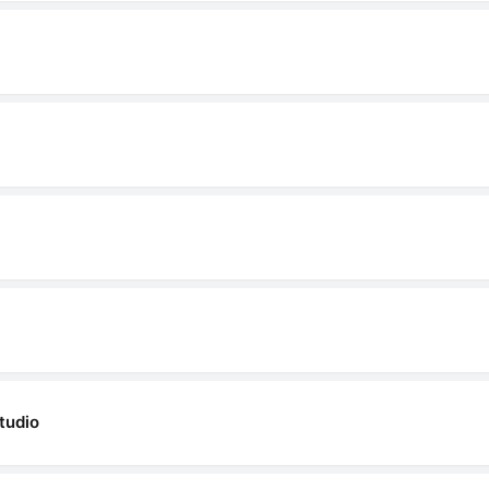
tudio