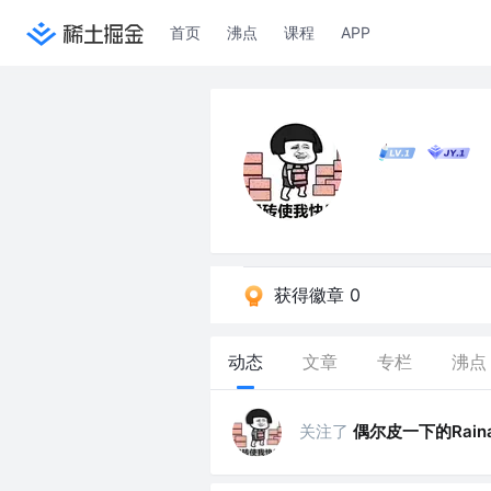
首页
沸点
课程
APP
获得徽章 0
动态
文章
专栏
沸点
关注了
偶尔皮一下的Rain