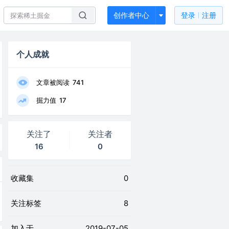
创作者中心
登录
注册
个人成就
文章被阅读
741
掘力值
17
关注了
关注者
16
0
收藏集
0
关注标签
8
加入于
2019-07-05