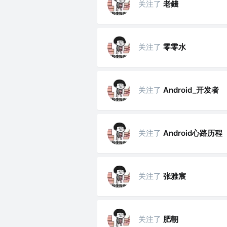
关注了
老錢
关注了
零零水
关注了
Android_开发者
关注了
Android心路历程
关注了
张雅宸
关注了
肥朝