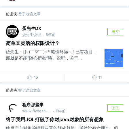
前进侠
赞了这篇文章
蛋先生DX
关注
蛋先生说识
5年前
·
简单又灵活的权限设计？
蛋先生：[]~(￣▽￣)~* 略懂略懂~！已有项目，
那就是不能“随心所欲”咯。说吧，关于...
45
11
前进侠
赞了这篇文章
程序那些事
关注
www.flydean.com：懂程序更懂你！ @清华大学
6年前
·
终于我用JOL打破了你对java对象的所有想象
使用面向对象的编程语言的好处就是，虽然没有女朋友，但