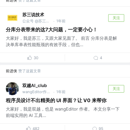
前进侠
赞了这篇文章
苏三说技术
关注
公众号 @苏三说技术｜susan.net.cn
1年前
·
分库分表带来的这7大问题，一定要小心！
大家好，我是苏三，又跟大家见面了。 前言 分库分表是解
决单库单表性能瓶颈的有效手段，但也...
30
4
前进侠
赞了这篇文章
双越AI_club
关注
wangEditor作者，慕课网讲师
1年前
·
程序员设计不出精美的 UI 界面？让 V0 来帮你
大家好，我是双越，也是 wangEditor 作者。 本文分享一下
前端实用的 AI 工具...
482
95