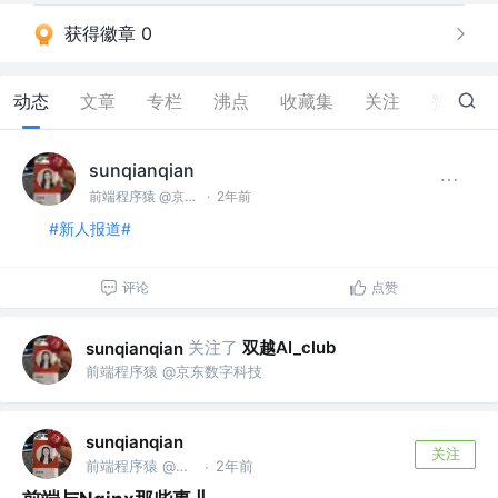
获得徽章 0
动态
文章
专栏
沸点
收藏集
关注
赞
2
sunqianqian
前端程序猿 @京东数字科技
·
2年前
#新人报道#
评论
点赞
关注了
双越AI_club
sunqianqian
前端程序猿 @京东数字科技
sunqianqian
关注
前端程序猿 @京东数字科技
2年前
·