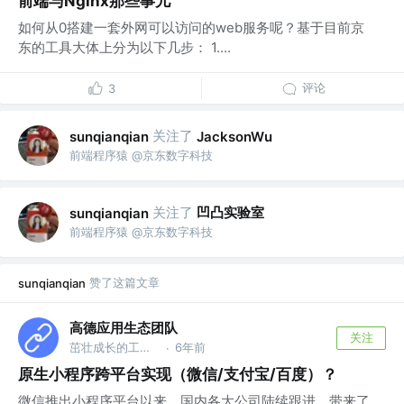
前端与Nginx那些事儿
如何从0搭建一套外网可以访问的web服务呢？基于目前京
东的工具大体上分为以下几步： 1....
评论
3
关注了
sunqianqian
JacksonWu
前端程序猿 @京东数字科技
关注了
凹凸实验室
sunqianqian
前端程序猿 @京东数字科技
赞了这篇文章
sunqianqian
高德应用生态团队
关注
茁壮成长的工程师 @高德地图
6年前
·
原生小程序跨平台实现（微信/支付宝/百度）？
微信推出小程序平台以来，国内各大公司陆续跟进，带来了