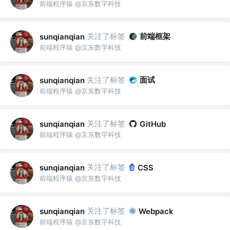
前端程序猿 @京东数字科技
关注了标签
前端框架
sunqianqian
前端程序猿 @京东数字科技
关注了标签
面试
sunqianqian
前端程序猿 @京东数字科技
关注了标签
sunqianqian
GitHub
前端程序猿 @京东数字科技
关注了标签
sunqianqian
CSS
前端程序猿 @京东数字科技
关注了标签
sunqianqian
Webpack
前端程序猿 @京东数字科技