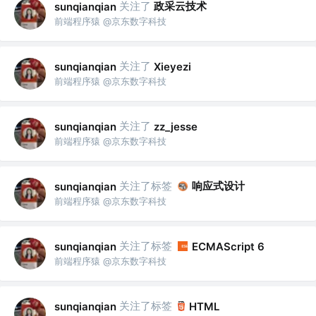
关注了
政采云技术
sunqianqian
前端程序猿 @京东数字科技
关注了
sunqianqian
Xieyezi
前端程序猿 @京东数字科技
关注了
sunqianqian
zz_jesse
前端程序猿 @京东数字科技
关注了标签
响应式设计
sunqianqian
前端程序猿 @京东数字科技
关注了标签
sunqianqian
ECMAScript 6
前端程序猿 @京东数字科技
关注了标签
sunqianqian
HTML