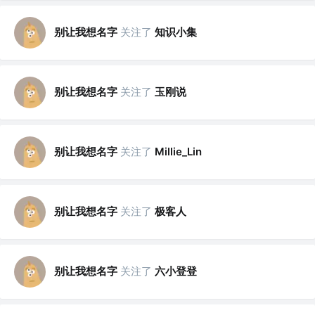
别让我想名字
关注了
知识小集
别让我想名字
关注了
玉刚说
别让我想名字
关注了
Millie_Lin
别让我想名字
关注了
极客人
别让我想名字
关注了
六小登登