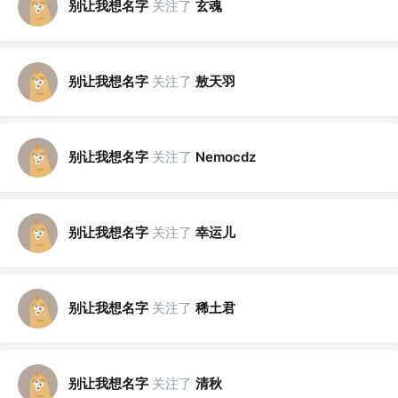
别让我想名字
关注了
玄魂
别让我想名字
关注了
敖天羽
别让我想名字
关注了
Nemocdz
别让我想名字
关注了
幸运儿
别让我想名字
关注了
稀土君
别让我想名字
关注了
清秋