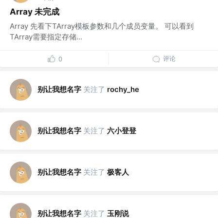
Array 未完成
Array 先看下TArray模板参数和几个成员变量。 可以看到
TArray需要指定存储...
评论
0
别让我想名字
关注了
rochy_he
别让我想名字
关注了
六小登登
别让我想名字
关注了
极客人
别让我想名字
关注了
玉刚说