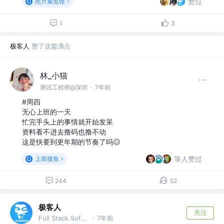
赞过
照片展览馆
1
3
极客人
赞了这篇沸点
林_小猫
测试工程师@深圳
·
7年前
#周四
无心上班的一天
忙完手头上的事情就开始发呆
资料看不进去撸码也撸不动
这是快要到更年期的节奏了吗😑
等人赞过
上班摸鱼
244
52
极客人
关注
Full Stack Software Engineer & DevOps @字节跳动
7年前
·