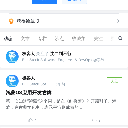
获得徽章 0
动态
文章
专栏
沸点
收藏集
关注
赞
29
极客人
关注了
沈二到不行
Full Stack Software Engineer & DevOps @字节跳动
极客人
关注
Full Stack Software Engineer & DevOps @字节跳动
5年前
·
鸿蒙OS应用开发尝鲜
第一次知道“鸿蒙”这个词，是在《红楼梦》的开篇引子。鸿
蒙，在古典文化中，表示宇宙形成前的...
4
3