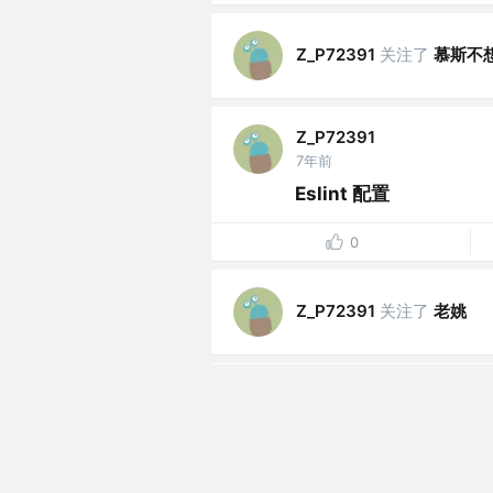
关注了
慕斯不
Z_P72391
Z_P72391
7年前
Eslint 配置
0
关注了
老姚
Z_P72391
Z_P72391
7年前
Vue中央事件总线插件
vue-bus.js代码main.js引入