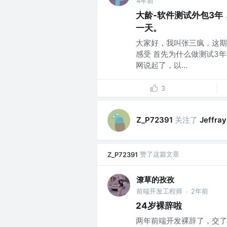
4年前
大龄-软件测试外包3年
一天。
大家好，我叫张三疯，这期
感受 首先为什么做测试3
网说起了，以...
3
关注了
Z_P72391
Jeffray
赞了这篇文章
Z_P72391
潦草的孜孜
前端开发工程师
2年前
·
24岁裸辞啦
两年前端开发裸辞了，交了辞