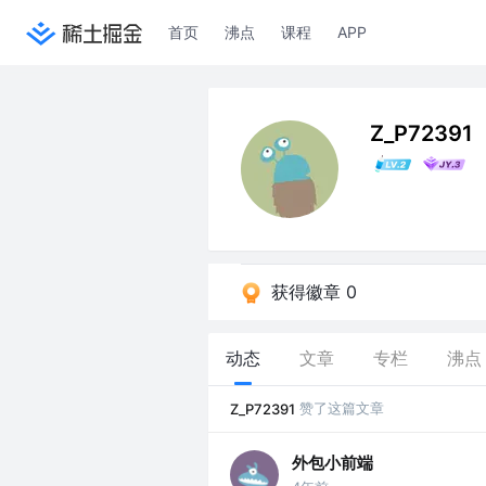
首页
沸点
课程
APP
Z_P72391
获得徽章 0
动态
文章
专栏
沸点
赞了这篇文章
Z_P72391
外包小前端