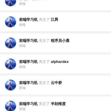
前端
前端学习机
关注了
江昪
前端
前端学习机
关注了
程序员小鹿
前端
前端学习机
关注了
alphardex
前端
前端学习机
关注了
云中桥
前端
前端学习机
关注了
半刻维度
前端