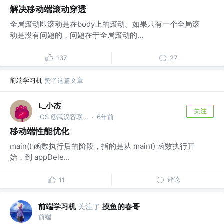
解决移动端滚动穿透
全局滚动即滚动是在body上的滚动。如果只有一个全局滚
动是没有问题的，问题在于全局滚动的...
137
27
前端学习机
赞了这篇文章
L_小杰
关注
iOS @武汉容联云通讯
6年前
·
移动端性能优化
main() 函数执行后的阶段，指的是从 main() 函数执行开
始，到 appDele...
评论
11
前端学习机
关注了
摸鱼的春哥
前端