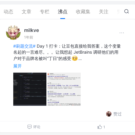
动态
文章
专栏
沸点
收藏集
关注
赞
82
milkve
1年前
#刷题交流#
Day 1 打卡：让豆包直接给我答案，这个变量
名起的一言难尽。。。让我想起 JetBrains 调研他们的用
户对于品牌名被叫“丁日”的感受
…
展开
赞过
评论
1