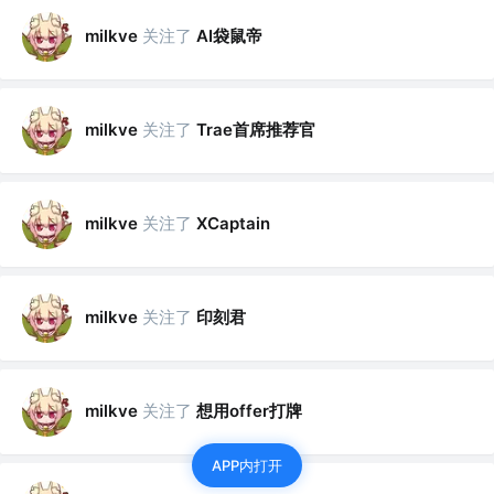
关注了
AI袋鼠帝
milkve
关注了
Trae首席推荐官
milkve
关注了
milkve
XCaptain
关注了
印刻君
milkve
关注了
想用offer打牌
milkve
APP内打开