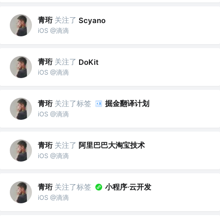
青珩
关注了
Scyano
iOS @滴滴
青珩
关注了
DoKit
iOS @滴滴
青珩
关注了标签
掘金翻译计划
iOS @滴滴
青珩
关注了
阿里巴巴大淘宝技术
iOS @滴滴
青珩
关注了标签
小程序·云开发
iOS @滴滴