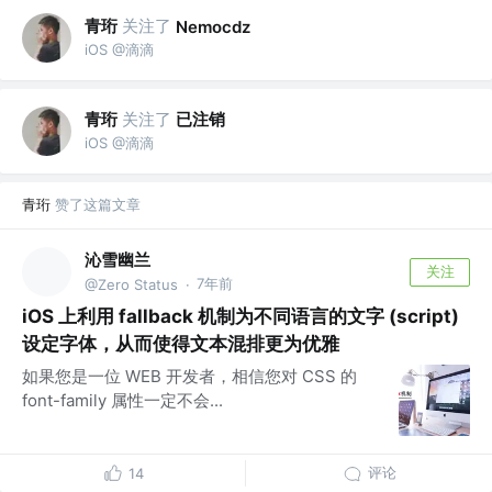
青珩
关注了
Nemocdz
iOS @滴滴
青珩
关注了
已注销
iOS @滴滴
青珩
赞了这篇文章
沁雪幽兰
关注
7年前
@Zero Status
·
iOS 上利用 fallback 机制为不同语言的文字 (script)
设定字体，从而使得文本混排更为优雅
如果您是一位 WEB 开发者，相信您对 CSS 的
font-family 属性一定不会...
评论
14