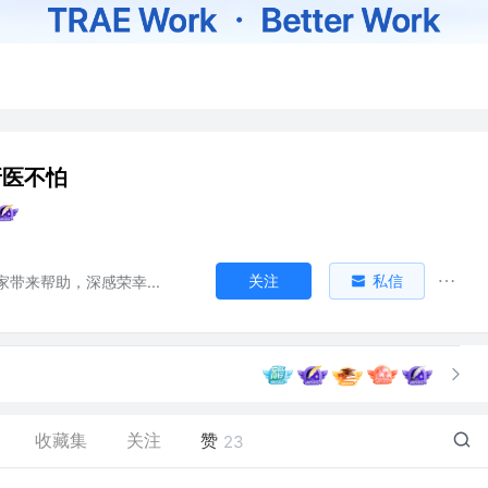
牙医不怕
关注
私信
带来帮助，深感荣幸...
收藏集
关注
赞
23