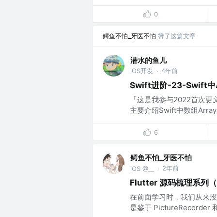
0
鳄鱼不怕_牙医不怕
赞了这篇文章
潜水的鱼儿
iOS开发
4年前
·
Swift进阶-23-Swift
「这是我参与2022首次更
主要介绍Swift中数组Arra
6
鳄鱼不怕_牙医不怕
2年前
iOS @__
·
Flutter 源码梳理系列（三
在前面学习时，我们从来没有详细讲
是鉴于 PictureRecorder 和 