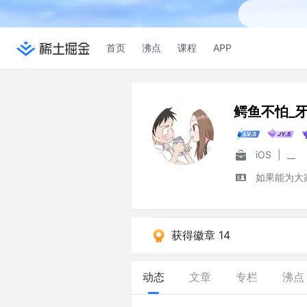
首页
沸点
课程
APP
鳄鱼不怕_
iOS
|
__
如果能为大家
获得徽章 14
动态
文章
专栏
沸点