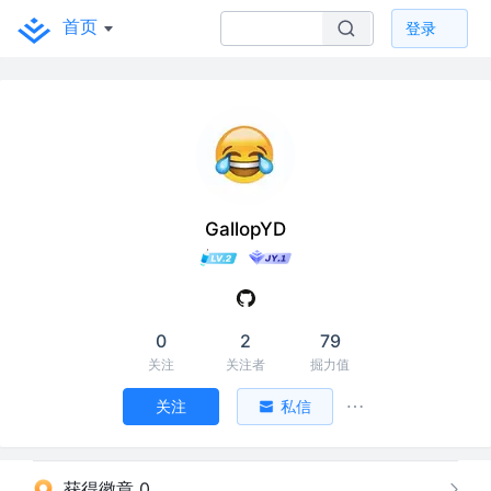
首页
登录
GallopYD
0
2
79
关注
关注者
掘力值
关注
私信
获得徽章 0