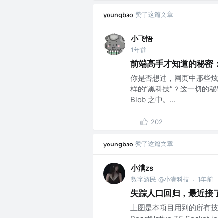
赞了这篇文章
youngbao
小飞悟
1年前
前端高手才知道的秘密：
你是否想过，网页中那些炫
样的“黑科技”？这一切的秘
Blob 之中。...
202
赞了这篇文章
youngbao
小满zs
数字游民 @小满科技
1年前
·
失踪人口回归，最近接
上图是本项目用到的所有技术