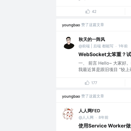
42
赞了这篇文章
youngbao
秋天的一阵风
@前端 | 后端 都能写
1年前
·
WebSocket太笨重
一、 前言 Hello~ 
我最近算是跟旧项目 “较上劲
177
赞了这篇文章
youngbao
人人网FED
@人人网
8年前
·
使用Service Work