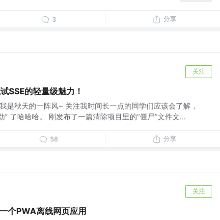
分享
3
关注
？试试SSE的轻量级魅力！
大家好。我是秋天的一阵风~ 关注我时间长一点的同学们应该会了解，
” 了哈哈哈。 刚发布了一篇清除项目里的“僵尸”文件文...
分享
58
关注
er做一个PWA离线网页应用