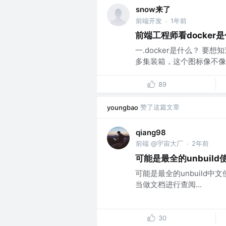
snow来了
前端开发
1年前
·
前端工程师看docker
一.docker是什么？ 要
多集装箱，这个图标像不像下
89
赞了这篇文章
youngbao
qiang98
前端 @宇宙大厂
2年前
·
可能是最全的unbuild
可能是最全的unbuild中
当做文档进行查阅...
30