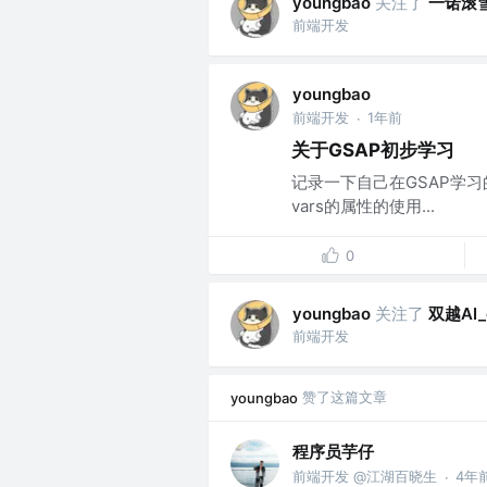
关注了
一诺滚
youngbao
前端开发
youngbao
前端开发
1年前
·
关于GSAP初步学习
记录一下自己在GSAP学
vars的属性的使用...
0
关注了
双越AI_
youngbao
前端开发
赞了这篇文章
youngbao
程序员芋仔
前端开发 @江湖百晓生
4年
·