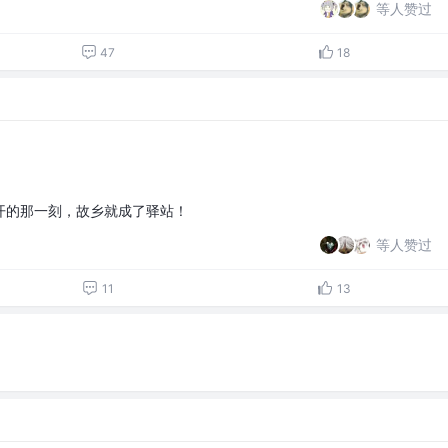
等人赞过
47
18
开的那一刻，故乡就成了驿站！
等人赞过
11
13