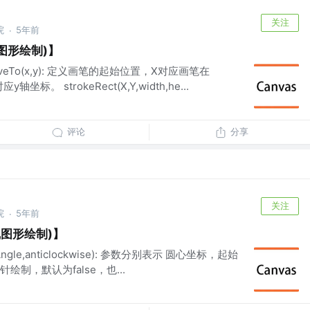
关注
院
5年前
·
线图形绘制)】
eTo(x,y): 定义画笔的起始位置，X对应画笔在
坐标。 strokeRect(X,Y,width,he...
评论
分享
关注
院
5年前
·
曲线图形绘制)】
,endAngle,anticlockwise): 参数分别表示 圆心坐标，起始
制，默认为false，也...