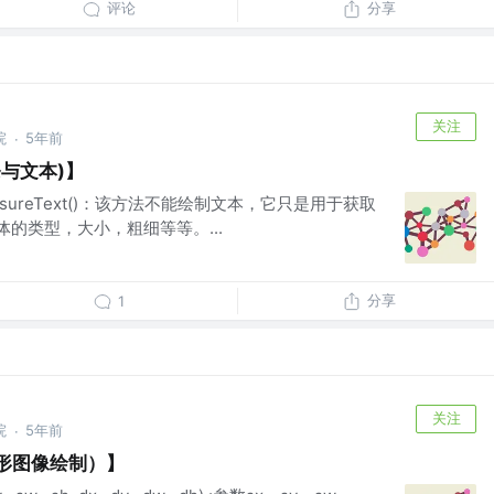
评论
分享
关注
院
5年前
·
条与文本)】
measureText()：该方法不能绘制文本，它只是用于获取
字体的类型，大小，粗细等等。...
分享
1
关注
院
5年前
·
（图形图像绘制）】