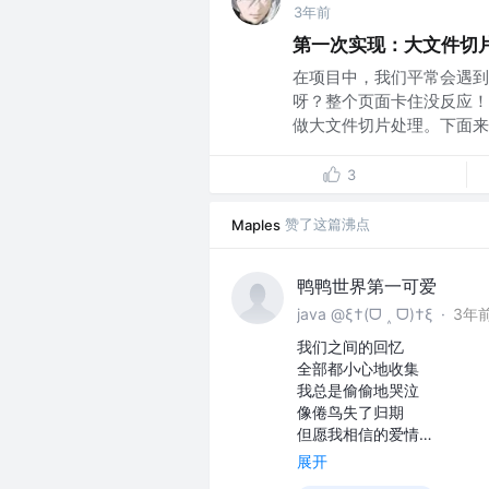
3年前
第一次实现：大文件切
在项目中，我们平常会遇到
呀？整个页面卡住没反应！
做大文件切片处理。下面来说
3
赞了这篇沸点
Maples
鸭鸭世界第一可爱
java @ξ†(ᗜ ˰ ᗜ)†ξ
·
3年
我们之间的回忆
全部都小心地收集
我总是偷偷地哭泣
像倦鸟失了归期
但愿我相信的爱情…
展开