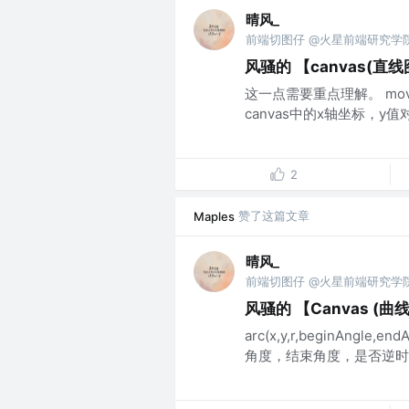
晴风_
前端切图仔 @火星前端研究学
风骚的 【canvas(直
这一点需要重点理解。 mov
canvas中的x轴坐标，y值对应y轴
2
赞了这篇文章
Maples
晴风_
前端切图仔 @火星前端研究学
风骚的 【Canvas (
arc(x,y,r,beginAngle
角度，结束角度，是否逆时针绘