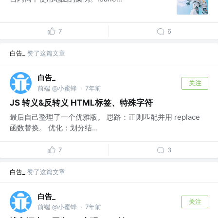
7
6
白告_
赞了这篇文章
白告_
关注
前端 @小蜜蜂
7年前
·
JS 转义&反转义 HTML标签、特殊字符
最后自己整理了一个优雅版。 思路：正则匹配并用 replace
函数替换。 优化：划分结...
7
3
白告_
赞了这篇文章
白告_
关注
前端 @小蜜蜂
7年前
·