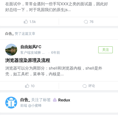
在面试中，常常会遇到一些手写XXX之类的面试题，因此好
好总结一下，对于巩固我们的原生js...
1.5k
76
白告_
赞了这篇文章
自由如风FC
关注
客户端攻城狮 @不敢跳槽，害怕面试，从不改简历
6年前
·
浏览器渲染原理及流程
浏览器可以分为两部分：shell和浏览器内核，shell是外
壳，如工具栏，菜单等，内核是...
评论
10
白告_
关注了标签
Redux
前端 @小蜜蜂