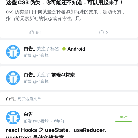
这些 CSS 伪类，你可能还不知道，可以用起来了！
css 伪类是用于向某些选择器添加特殊的效果，是动态的，
指当前元素所处的状态或者特性。只...
66
2
白告_
关注了标签
Android
前端 @小蜜蜂
白告_
关注了
前端AI探索
前端 @小蜜蜂
白告_
赞了这篇文章
白告_
关注
前端 @小蜜蜂
6年前
·
react Hooks 之 useState、useReducer、
useEffect 最佳实战方案