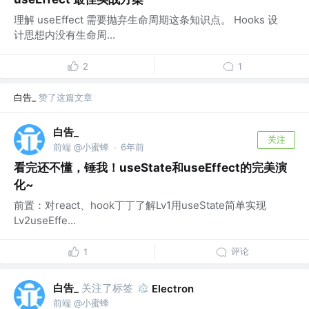
理解 useEffect 需要抛弃生命周期这条知识点。 Hooks 设
计思想内没有生命周...
2
1
白告_
赞了这篇文章
白告_
关注
前端 @小蜜蜂
6年前
·
看完还不懂，锤我！useState和useEffect的完美演
化~
前置：对react、hook丁丁了解Lv1用useState简单实现
Lv2useEffe...
评论
1
白告_
关注了标签
Electron
前端 @小蜜蜂