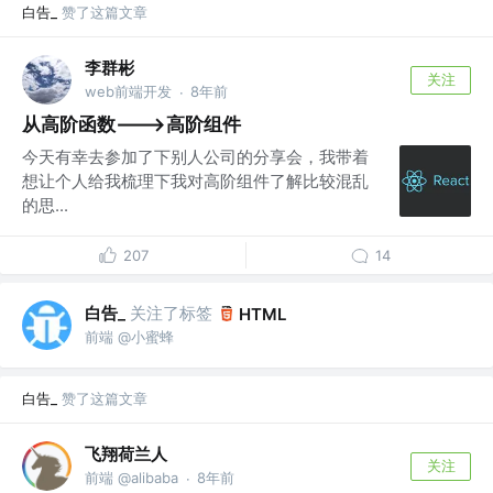
白告_
赞了这篇文章
李群彬
关注
web前端开发
8年前
·
从高阶函数--->高阶组件
今天有幸去参加了下别人公司的分享会，我带着
想让个人给我梳理下我对高阶组件了解比较混乱
的思...
207
14
白告_
关注了标签
HTML
前端 @小蜜蜂
白告_
赞了这篇文章
飞翔荷兰人
关注
前端 @alibaba
8年前
·