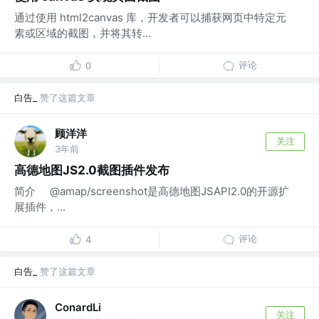
通过使用 html2canvas 库，开发者可以捕获网页中特定元
素或区域的截图，并将其转...
评论
0
白告_
赞了这篇文章
顾洋洋
关注
3年前
高德地图JS2.0截图插件发布
简介 @amap/screenshot是高德地图JSAPI2.0的开源扩
展插件，...
评论
4
白告_
赞了这篇文章
ConardLi
关注