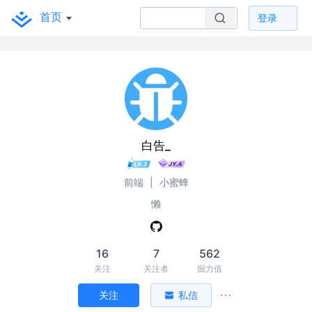
首页
登录
白告_
前端
|
小蜜蜂
懒
16
7
562
关注
关注者
掘力值
关注
私信