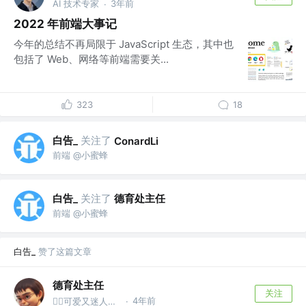
AI 技术专家
3年前
·
2022 年前端大事记
今年的总结不再局限于 JavaScript 生态，其中也
包括了 Web、网络等前端需要关...
323
18
白告_
关注了
ConardLi
前端 @小蜜蜂
白告_
关注了
德育处主任
前端 @小蜜蜂
白告_
赞了这篇文章
德育处主任
关注
4年前
👮‍♂️可爱又迷人的反派保安 @德育处
·