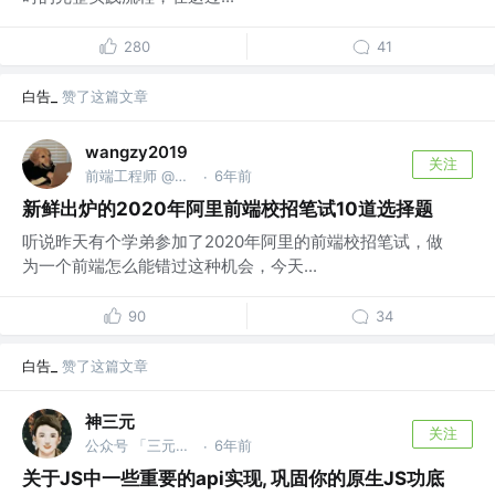
280
41
白告_
赞了这篇文章
wangzy2019
关注
前端工程师 @饿了么
6年前
·
新鲜出炉的2020年阿里前端校招笔试10道选择题
听说昨天有个学弟参加了2020年阿里的前端校招笔试，做
为一个前端怎么能错过这种机会，今天...
90
34
白告_
赞了这篇文章
神三元
关注
公众号 「三元同学」 @字节跳动
6年前
·
关于JS中一些重要的api实现, 巩固你的原生JS功底