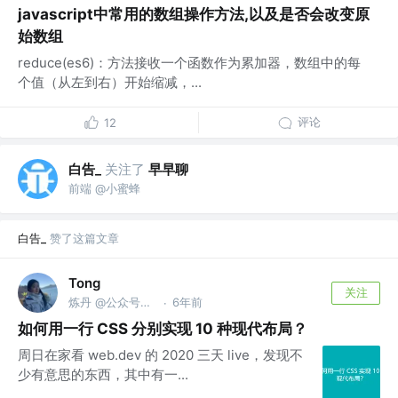
javascript中常用的数组操作方法,以及是否会改变原
始数组
reduce(es6)：方法接收一个函数作为累加器，数组中的每
个值（从左到右）开始缩减，...
评论
12
白告_
关注了
早早聊
前端 @小蜜蜂
白告_
赞了这篇文章
Tong
关注
炼丹 @公众号《百学原理》
6年前
·
如何用一行 CSS 分别实现 10 种现代布局？
周日在家看 web.dev 的 2020 三天 live，发现不
少有意思的东西，其中有一...