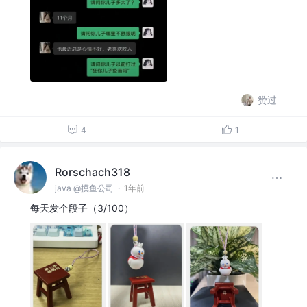
赞过
4
1
Rorschach318
java @摸鱼公司
·
1年前
每天发个段子（3/100）