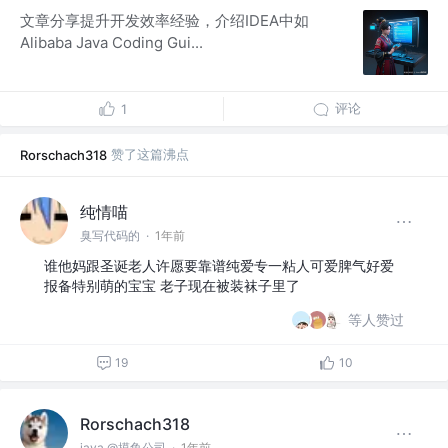
文章分享提升开发效率经验，介绍IDEA中如
Alibaba Java Coding Gui...
评论
1
赞了这篇沸点
Rorschach318
纯情喵
臭写代码的
·
1年前
谁他妈跟圣诞老人许愿要靠谱纯爱专一粘人可爱脾气好爱
报备特别萌的宝宝 老子现在被装袜子里了
等人赞过
19
10
Rorschach318
java @摸鱼公司
·
1年前