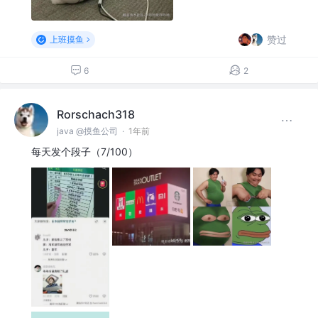
赞过
上班摸鱼
6
2
Rorschach318
java @摸鱼公司
·
1年前
每天发个段子（7/100）