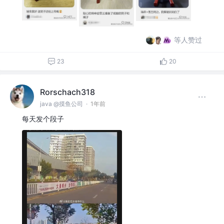
等人赞过
23
20
Rorschach318
java @摸鱼公司
·
1年前
每天发个段子