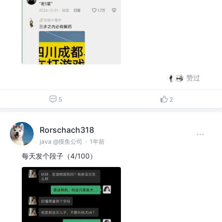
赞过
5
2
Rorschach318
java @摸鱼公司
·
1年前
每天发个段子（4/100）