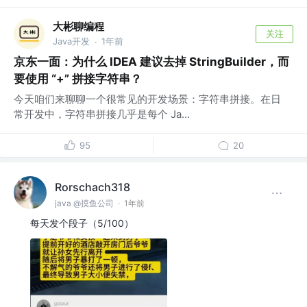
大彬聊编程
关注
Java开发
1年前
·
京东一面：为什么 IDEA 建议去掉 StringBuilder，而
要使用 “+” 拼接字符串？
今天咱们来聊聊一个很常见的开发场景：字符串拼接。在日
常开发中，字符串拼接几乎是每个 Ja...
95
20
Rorschach318
java @摸鱼公司
·
1年前
每天发个段子（5/100）