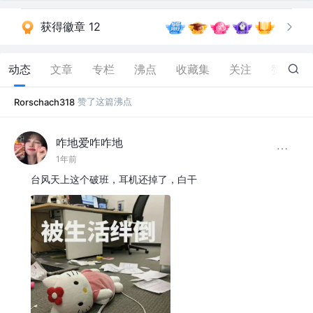
获得徽章 12
动态
文章
专栏
沸点
收藏集
关注
赞
52
赞了这篇沸点
Rorschach318
咋地爱咋咋地
1年前
台风天上这个破班，耳机还掉了，白干