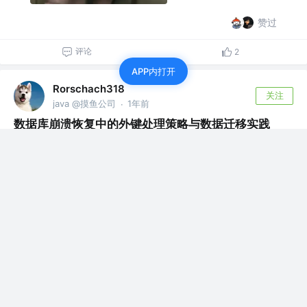
赞过
评论
2
APP内打开
Rorschach318
关注
java @摸鱼公司
1年前
·
数据库崩溃恢复中的外键处理策略与数据迁移实践
本文探讨了数据库崩溃后从备份库向主库迁移数据时，因外
键约束可能导致迁移失败的问题。提出了...
评论
1
赞了这篇文章
Rorschach318
howcode
关注
全干工程师
2年前
·
供应商绩效满意度评价承诺范本文件