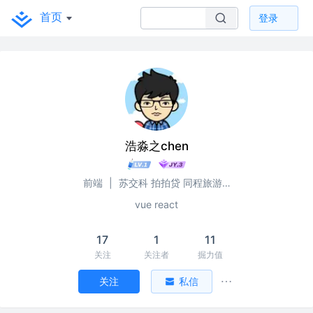
首页
登录
浩淼之chen
前端
|
苏交科 拍拍贷 同程旅游车巴达
vue react
17
1
11
关注
关注者
掘力值
关注
私信