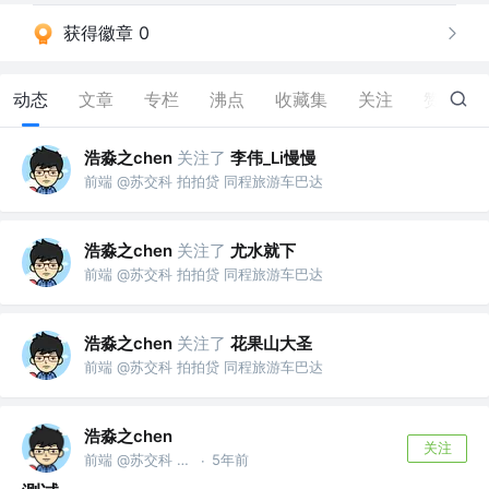
获得徽章 0
动态
文章
专栏
沸点
收藏集
关注
赞
19
浩淼之chen
关注了
李伟_Li慢慢
前端 @苏交科 拍拍贷 同程旅游车巴达
浩淼之chen
关注了
尤水就下
前端 @苏交科 拍拍贷 同程旅游车巴达
浩淼之chen
关注了
花果山大圣
前端 @苏交科 拍拍贷 同程旅游车巴达
浩淼之chen
关注
前端 @苏交科 拍拍贷 同程旅游车巴达
5年前
·