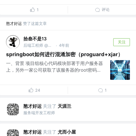
评论
1
憨才好运
赞了这篇文章
拾叁不是13
关注
后端工程师 @中电科
4年前
·
springboot如何进行混淆加密（proguard+xjar）
一、背景 项目组核心代码模块部署于用户服务器
上，另外一家公司获取了该服务器的root密码...
24
1
憨才好运
关注了
天涯兰
服务端开发工程师
憨才好运
关注了
尤而小屋