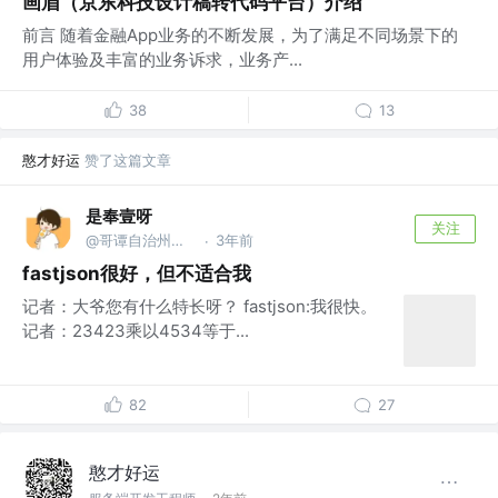
画眉（京东科技设计稿转代码平台）介绍
前言 随着金融App业务的不断发展，为了满足不同场景下的
用户体验及丰富的业务诉求，业务产...
38
13
憨才好运
赞了这篇文章
是奉壹呀
关注
@哥谭自治州第九人民医院
3年前
·
fastjson很好，但不适合我
记者：大爷您有什么特长呀？ fastjson:我很快。
记者：23423乘以4534等于...
82
27
憨才好运