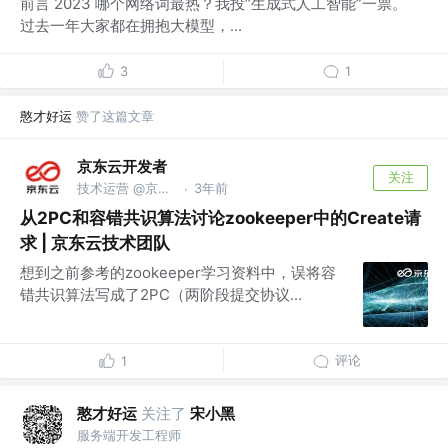
前言 2023 哪个网络词最热？我投“生成式人工智能”一票。
过去一年大家都在拥抱大模型，...
3
1
憨才好运
赞了这篇文章
京东云开发者
关注
技术运营 @京东科技信息技术有限公司
3年前
·
从2PC和容错共识算法讨论zookeeper中的Create请
求 | 京东云技术团队
想到之前参考的zookeeper学习资料中，误将容
错共识算法写成了2PC（两阶段提交协议...
评论
1
憨才好运
关注了
宋小黑
服务端开发工程师