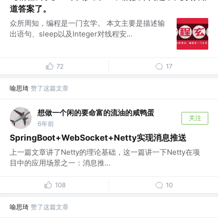
道答案了。
众所周知，编程是一门玄学。 本文主要是描述输
出语句、sleep以及Integer对线程安...
72
17
喻思琦
赞了这篇文章
想做一个闲的要命富的流油的咸鸭蛋
关注
6年前
SpringBoot+WebSocket+Netty实现消息推送
上一篇文章讲了Netty的理论基础，这一篇讲一下Netty在项
目中的应用场景之一：消息推...
108
10
喻思琦
赞了这篇文章