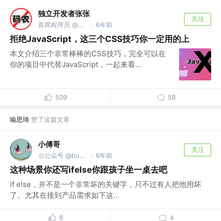
独立开发者张张
关注
首席程序员 @上海码码科技中心
6年前
·
拒绝JavaScript，这三个CSS技巧你一定用的上
本文介绍三个非常棒棒的CSS技巧，完全可以在
你的项目中代替JavaScript，一起来看...
509
58
喻思琦
赞了这篇文章
小傅哥
关注
🥇公众号 @bugstack虫洞栈 | bugstack.cn
6年前
·
这种场景你还写ifelse你跟孩子坐一桌去吧
if else，并不是一个非常坏的关键字，只不过有人把他用坏
了。尤其在接到产品需求如下这...
8
4