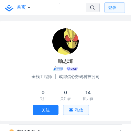
首页
登录
喻思琦
全栈工程师
|
成都信心数码科技公司
0
0
14
关注
关注者
掘力值
关注
私信