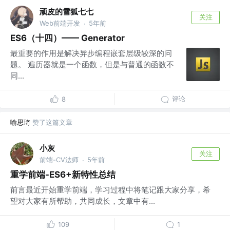
顽皮的雪狐七七
关注
Web前端开发
5年前
·
ES6（十四）—— Generator
最重要的作用是解决异步编程嵌套层级较深的问
题。 遍历器就是一个函数，但是与普通的函数不
同...
评论
8
喻思琦
赞了这篇文章
小灰
关注
前端-CV法师
5年前
·
重学前端-ES6+新特性总结
前言最近开始重学前端，学习过程中将笔记跟大家分享，希
望对大家有所帮助，共同成长，文章中有...
109
1