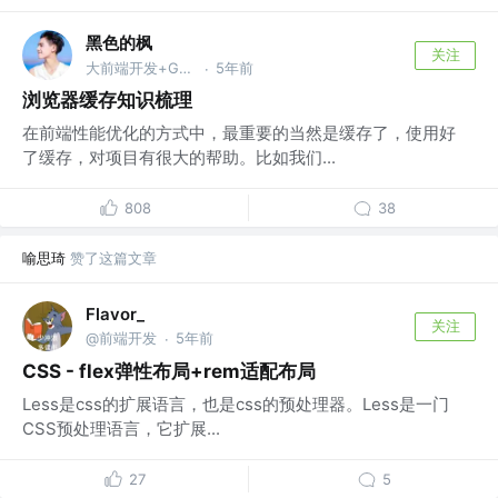
黑色的枫
关注
大前端开发+Go @公众号：前端亦枫
5年前
·
浏览器缓存知识梳理
在前端性能优化的方式中，最重要的当然是缓存了，使用好
了缓存，对项目有很大的帮助。比如我们...
808
38
喻思琦
赞了这篇文章
Flavor_
关注
@前端开发
5年前
·
CSS - flex弹性布局+rem适配布局
Less是css的扩展语言，也是css的预处理器。Less是一门
CSS预处理语言，它扩展...
27
5