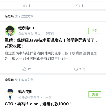
3
3
喻思琦
赞了这篇文章
程序猿DD
关注
自由程序员 @公众号：程序猿DD
5年前
·
重磅：保姆级Java技术图谱发布！够学到元宵节了，
赶紧收藏！
最近因为参与社群交流的时间比较多，除了唠唠白酒的嗑之
外，很大一部分时间都是看到群里问到一...
评论
12
喻思琦
赞了这篇文章
码农突围
关注
公号@码农突围
5年前
·
CTO：再写if-else，逮着罚款1000！