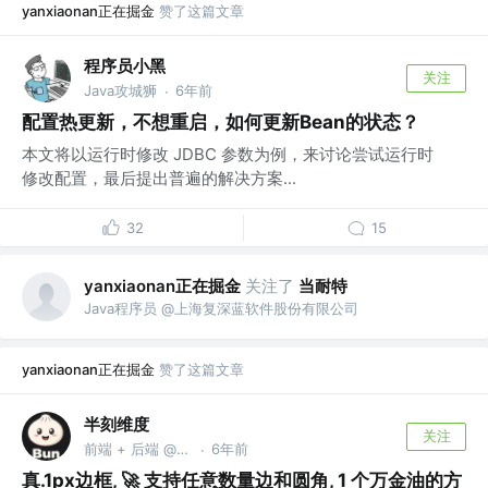
yanxiaonan正在掘金
赞了这篇文章
程序员小黑
关注
Java攻城狮
6年前
·
配置热更新，不想重启，如何更新Bean的状态？
本文将以运行时修改 JDBC 参数为例，来讨论尝试运行时
修改配置，最后提出普遍的解决方案...
32
15
yanxiaonan正在掘金
关注了
当耐特
Java程序员 @上海复深蓝软件股份有限公司
yanxiaonan正在掘金
赞了这篇文章
半刻维度
关注
前端 + 后端 @any-rule / any-touch 开发者
6年前
·
真.1px边框, 🚀 支持任意数量边和圆角, 1 个万金油的方