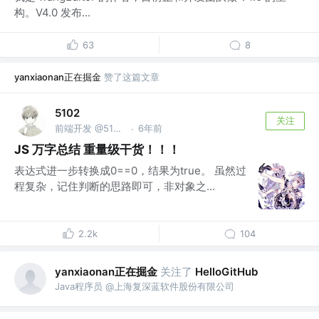
构。V4.0 发布...
63
8
yanxiaonan正在掘金
赞了这篇文章
5102
关注
前端开发 @5102 @字节跳动
6年前
·
JS 万字总结 重量级干货！！！
表达式进一步转换成0==0，结果为true。 虽然过
程复杂，记住判断的思路即可，非对象之...
2.2k
104
yanxiaonan正在掘金
关注了
HelloGitHub
Java程序员 @上海复深蓝软件股份有限公司