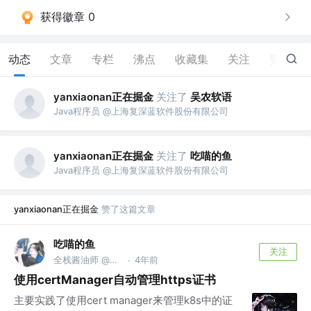
获得徽章 0
动态
文章
专栏
沸点
收藏集
关注
赞
120
yanxiaonan正在掘金
关注了
吴农软语
Java程序员 @上海复深蓝软件股份有限公司
yanxiaonan正在掘金
关注了
吃喵的鱼
Java程序员 @上海复深蓝软件股份有限公司
yanxiaonan正在掘金
赞了这篇文章
吃喵的鱼
关注
全栈酱油师 @明源云客
4年前
·
使用certManager自动管理https证书
主要实践了使用cert manager来管理k8s中的证