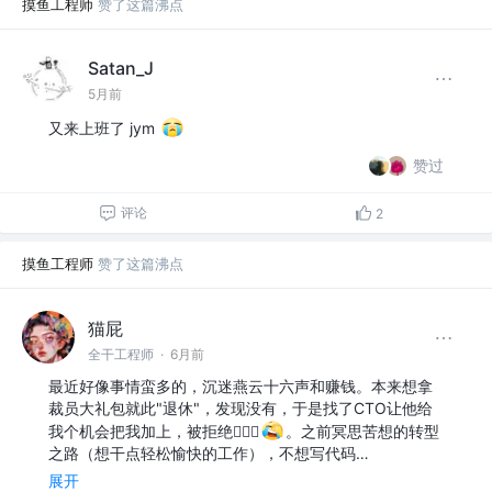
摸鱼工程师
赞了这篇沸点
Satan_J
5月前
又来上班了 jym
赞过
评论
2
摸鱼工程师
赞了这篇沸点
猫屁
全干工程师
·
6月前
最近好像事情蛮多的，沉迷燕云十六声和赚钱。本来想拿
裁员大礼包就此"退休"，发现没有，于是找了CTO让他给
我个机会把我加上，被拒绝🙅🏻‍♂️
。之前冥思苦想的转型
之路（想干点轻松愉快的工作），不想写代码…
展开