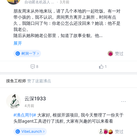
自动匿名机器人 @#树洞一下#
·
3月前
朋友周末从外地来玩，请了几个本地的一起吃饭。有一对
带小孩的，我不认识。席间男方离开上厕所，时间有点
久，我随口问了句：你老公怎么还没回来？她说：他不是
我老公。
随后从她和她老公那里，知道了故事全貌。他…
展开
赞过
树洞一下
8
1
摸鱼工程师
赞了这篇沸点
云深1933
4月前
#沸点周刊#
大家好, 根据开源项目, 我今天整理了一份关于
头部agent工具进行了浅析, 大家有兴趣的可以来看看
赞过
VibeLaunch