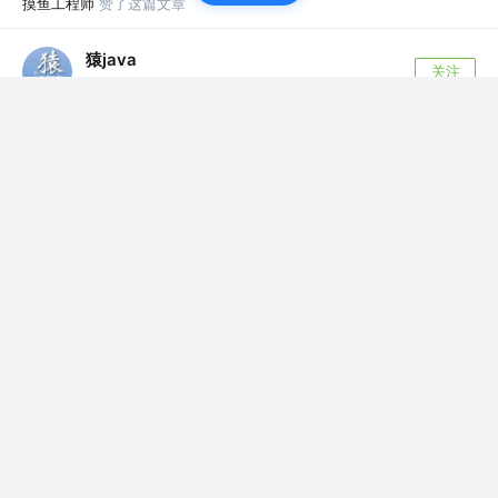
摸鱼工程师
赞了这篇文章
猿java
关注
@公众号【猿java】
2年前
·
美团 2面：G1 为什么能替代 CMS收集器？看完这篇就
懂了！
CMS收集器殚精竭虑，效力了18年，为什么最终
会被官方弃用？G1到底有多优秀？为什么能替...
59
8
摸鱼工程师
赞了这篇文章
大明哥09
关注
公号：大明哥 09
2年前
·
Java 面试宝典：synchronized的锁升级过程是怎样
的？