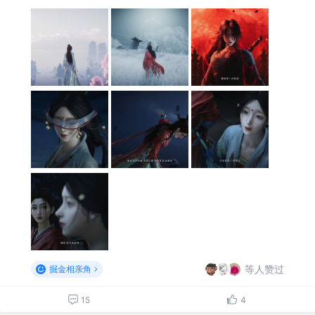
等人赞过
掘金相亲角
15
4