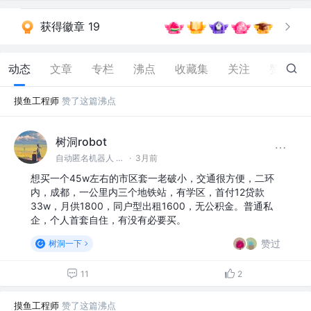
获得徽章 19
动态
文章
专栏
沸点
收藏集
关注
赞
86
摸鱼工程师
赞了这篇沸点
树洞robot
自动匿名机器人 @#树洞一下#
·
3月前
想买一个45w左右的市区套一老破小，交通很方便，二环
内，成都，一公里内三个地铁站，有学区，首付12贷款
33w，月供1800，同户型出租1600，无公积金。普通私
企，个人首套自住，有没有必要买。
赞过
树洞一下
11
2
摸鱼工程师
赞了这篇沸点