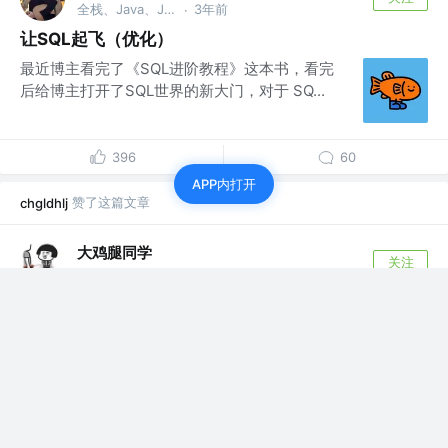
全栈、Java、Javascript、Python、Php开发 @king pig
3年前
·
让SQL起飞（优化）
最近博主看完了《SQL进阶教程》这本书，看完
后给博主打开了SQL世界的新大门，对于 SQ...
396
60
APP内打开
赞了这篇文章
chgldhlj
大鸡腿同学
关注
Java架构师
3年前
·
第四届阿里中间件比赛-mq优化
前言 我最近很喜欢去看天池的比赛，虽然过往很
多年前了，18年吧那一期，刚好我大三，当时
我...
52
5