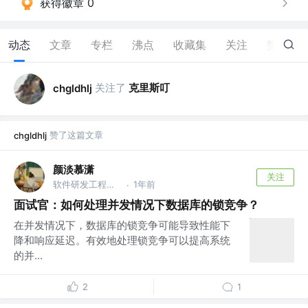
获得徽章 0
动态
文章
专栏
沸点
收藏集
关注
赞
12
关注了
克里斯叮
chgldhlj
赞了这篇文章
chgldhlj
颜淡慕潇
关注
软件研发工程师 @稀土掘金
1年前
·
面试官：如何处理并发情况下数据库的锁竞争？
在并发情况下，数据库的锁竞争可能导致性能下
降和响应延迟。有效地处理锁竞争可以提高系统
的并...
2
1