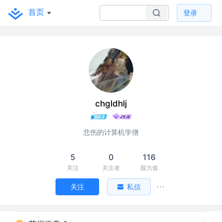
首页
登录
chgldhlj
悲伤的计算机学僧
5
0
116
关注
关注者
掘力值
关注
私信