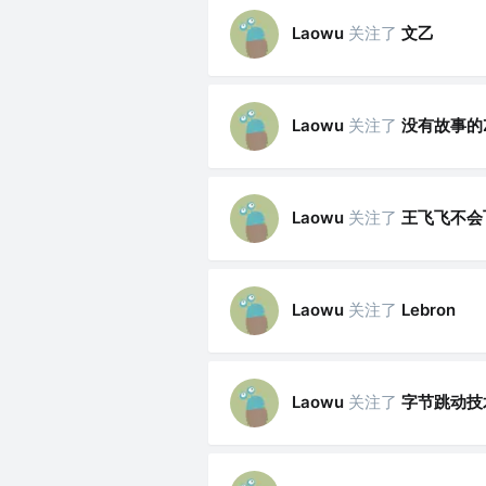
关注了
文乙
Laowu
关注了
没有故事的Z
Laowu
关注了
王飞飞不会
Laowu
关注了
Laowu
Lebron
关注了
字节跳动技
Laowu