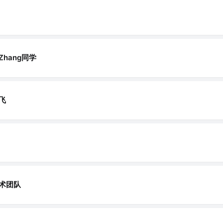
hang同学
飞
术团队