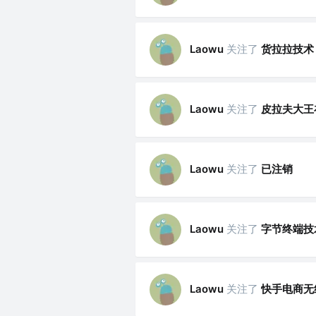
关注了
货拉拉技术
Laowu
关注了
皮拉夫大王
Laowu
关注了
已注销
Laowu
关注了
字节终端技
Laowu
关注了
快手电商无
Laowu