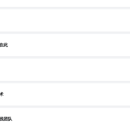
在此
术
线团队