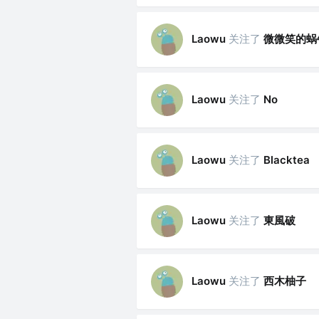
关注了
微微笑的蜗
Laowu
关注了
Laowu
No
关注了
Laowu
Blacktea
关注了
東風破
Laowu
关注了
西木柚子
Laowu