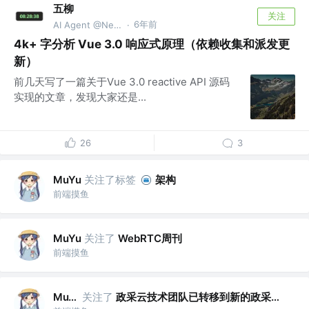
五柳
关注
6年前
AI Agent @NetEase
·
4k+ 字分析 Vue 3.0 响应式原理（依赖收集和派发更
新）
前几天写了一篇关于Vue 3.0 reactive API 源码
实现的文章，发现大家还是...
26
3
关注了标签
架构
MuYu
前端摸鱼
关注了
WebRTC周刊
MuYu
前端摸鱼
关注了
政采云技术团队已转移到新的政采云技术
MuYu