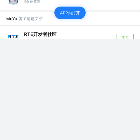
前端摸鱼
APP内打开
赞了这篇文章
MuYu
RTE开发者社区
关注
4年前
音视频同步！RTCP 协议解析及代码实现
RTCP 是实时控制协议（Real-Time Control Protocol）的
缩写。...
评论
14
赞了这篇文章
MuYu
小姐姐味道
关注
🏆掘金首批签约作者 @公众号：xjjdog
5年前
·
Redis只能做缓存？太out了！
大多数数据库，由于经常和磁盘打交道，在高并