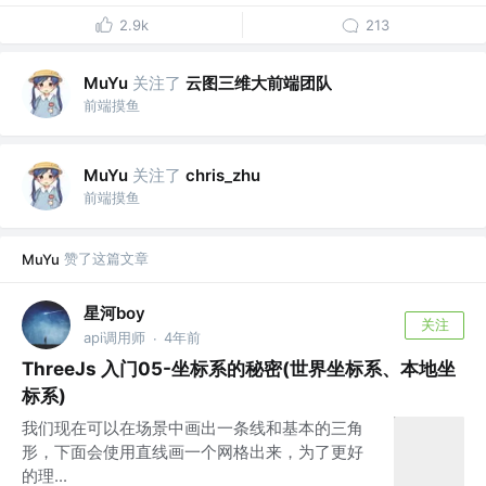
2.9k
213
关注了
云图三维大前端团队
MuYu
前端摸鱼
关注了
MuYu
chris_zhu
前端摸鱼
赞了这篇文章
MuYu
星河boy
关注
api调用师
4年前
·
ThreeJs 入门05-坐标系的秘密(世界坐标系、本地坐
标系)
我们现在可以在场景中画出一条线和基本的三角
形，下面会使用直线画一个网格出来，为了更好
的理...