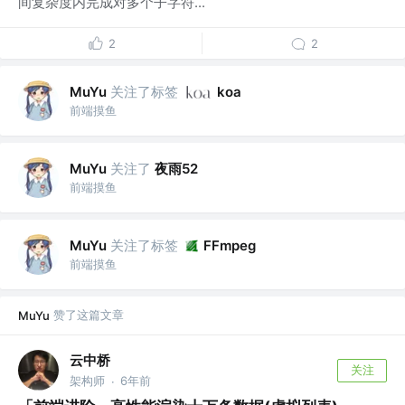
间复杂度内完成对多个子字符...
2
2
关注了标签
MuYu
koa
前端摸鱼
关注了
夜雨52
MuYu
前端摸鱼
关注了标签
MuYu
FFmpeg
前端摸鱼
赞了这篇文章
MuYu
云中桥
关注
架构师
6年前
·