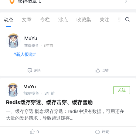
获得徽章 0
动态
文章
专栏
沸点
收藏集
关注
赞
45
MuYu
前端摸鱼
·
3年前
#新人报道#
评论
点赞
MuYu
关注
前端摸鱼
3年前
·
Redis缓存穿透、缓存击穿、缓存雪崩
一、缓存穿透 概念:缓存穿透：redis中没有数据，可用还在
大量的发起请求，导致越过缓存...
评论
0