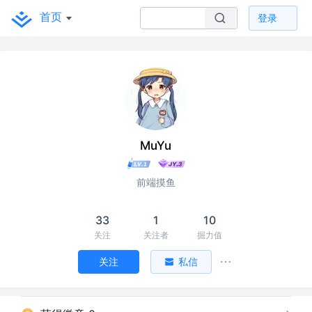
首页
登录
MuYu
前端摸鱼
33
1
10
关注
关注者
掘力值
关注
私信