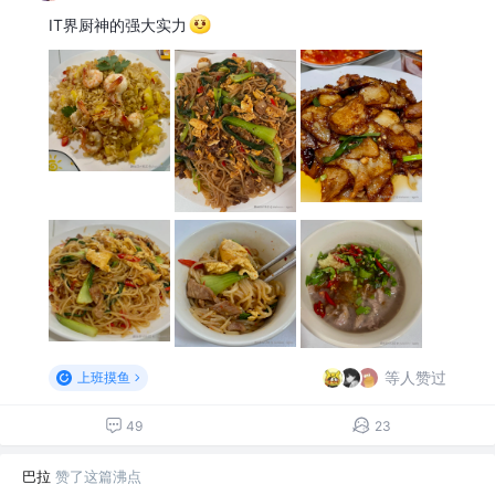
IT界厨神的强大实力
等人赞过
上班摸鱼
49
23
巴拉
赞了这篇沸点