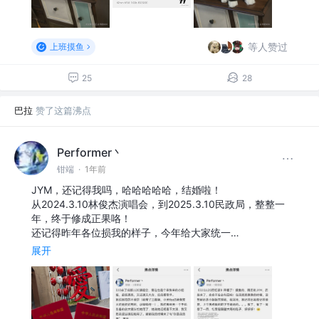
等人赞过
上班摸鱼
25
28
巴拉
赞了这篇沸点
Performer丶
钳端
·
1年前
JYM，还记得我吗，哈哈哈哈哈，结婚啦！
从2024.3.10林俊杰演唱会，到2025.3.10民政局，整整一
年，终于修成正果咯！
还记得昨年各位损我的样子，今年给大家统一…
展开