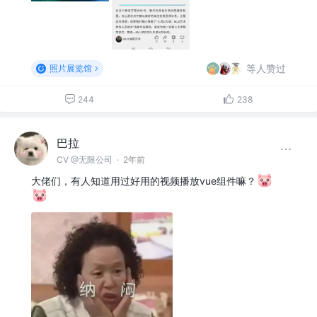
等人赞过
照片展览馆
244
238
巴拉
CV @无限公司
·
2年前
大佬们，有人知道用过好用的视频播放vue组件嘛？