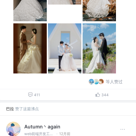
等人赞过
411
344
巴拉
赞了这篇沸点
Autumn丶again
web前端开发工程师
·
12月前