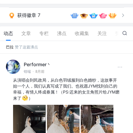
获得徽章 7
动态
文章
专栏
沸点
收藏集
关注
赞
61
巴拉
赞了这篇沸点
Performer丶
钳端
·
8月前
从演唱会到民政局，从白色羽绒服到白色婚纱，这故事开
始一个人，我们认真写成了我们。也祝愿JYM找到自己的
幸福，有情人终成眷属！（PS:迟来的女主角照片给JYM磨
来了
）