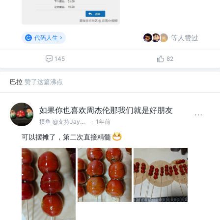
等人赞过
代码人生
145
82
巴拉
赞了这篇沸点
如果你也喜欢周杰伦那我们就是好朋友
摸鱼 @支持Jay、Vae点歌
·
1年前
可以摆摊了，第二次直接精髓