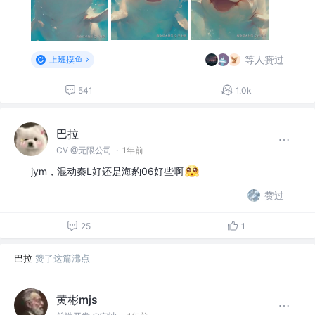
等人赞过
上班摸鱼
541
1.0k
巴拉
CV @无限公司
·
1年前
jym，混动秦L好还是海豹06好些啊
赞过
25
1
巴拉
赞了这篇沸点
黄彬mjs