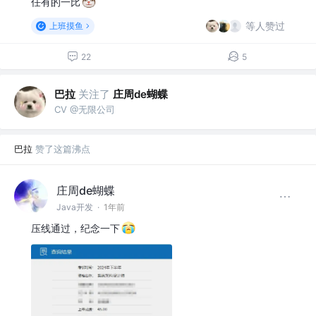
任有的一比
等人赞过
上班摸鱼
22
5
巴拉
关注了
庄周de蝴蝶
CV @无限公司
巴拉
赞了这篇沸点
庄周de蝴蝶
Java开发
·
1年前
压线通过，纪念一下