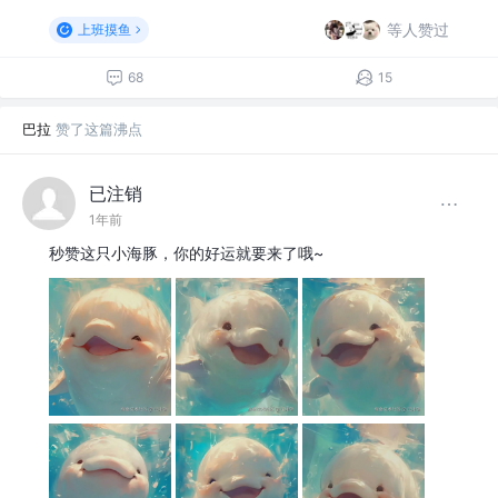
等人赞过
上班摸鱼
68
15
巴拉
赞了这篇沸点
已注销
1年前
秒赞这只小海豚，你的好运就要来了哦~