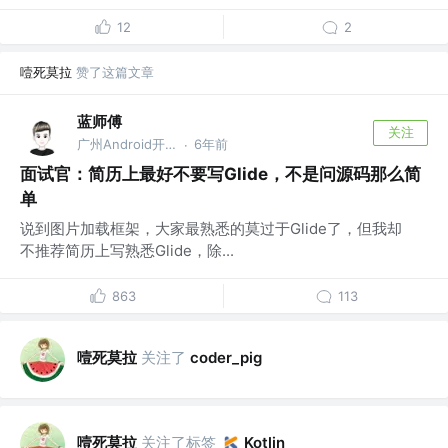
12
2
噎死莫拉
赞了这篇文章
蓝师傅
关注
广州Android开发 @TT
6年前
·
面试官：简历上最好不要写Glide，不是问源码那么简
单
说到图片加载框架，大家最熟悉的莫过于Glide了，但我却
不推荐简历上写熟悉Glide，除...
863
113
噎死莫拉
关注了
coder_pig
噎死莫拉
关注了标签
Kotlin