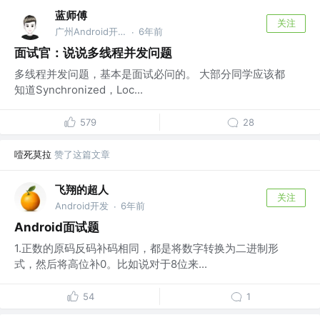
蓝师傅
关注
广州Android开发 @TT
6年前
·
面试官：说说多线程并发问题
多线程并发问题，基本是面试必问的。 大部分同学应该都
知道Synchronized，Loc...
579
28
噎死莫拉
赞了这篇文章
飞翔的超人
关注
Android开发
6年前
·
Android面试题
1.正数的原码反码补码相同，都是将数字转换为二进制形
式，然后将高位补0。比如说对于8位来...
54
1