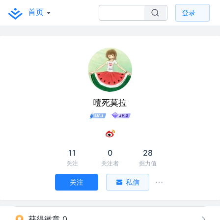
首页
登录
噎死莫拉
11
0
28
关注
关注者
掘力值
关注
私信
获得徽章 0