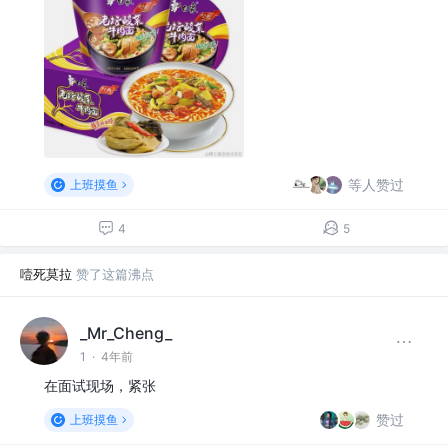
等人赞过
上班摸鱼
4
5
噎死莫拉
赞了这篇沸点
_Mr_Cheng_
1
·
4年前
在面试现场，紧张
赞过
上班摸鱼