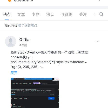
动态
文章
专栏
沸点
收藏集
关注
赞
87
噎死莫拉
赞了这篇沸点
Giftia
4年前
模拟StackOverflow愚人节更新的一个滤镜，浏览器
console执行：
document.querySelector('*').style.textShadow =
"rgb(0, 235, 235) -…
展开