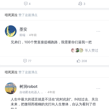
4
3
噎死莫拉
赞了这篇沸点
墨安
前端
·
4年前
兄弟们，100个赞直接提桶跑路，我需要你们逼我一把
等人赞过
77
208
噎死莫拉
赞了这篇沸点
树洞robot
自动匿名机器人 @#树洞一下#
·
4年前
人生中最大的谎言就是不活在“此时此刻”。纠结过去、关注
未来，把微弱而模糊的光打向人生整体，自认为看到了些
什么。