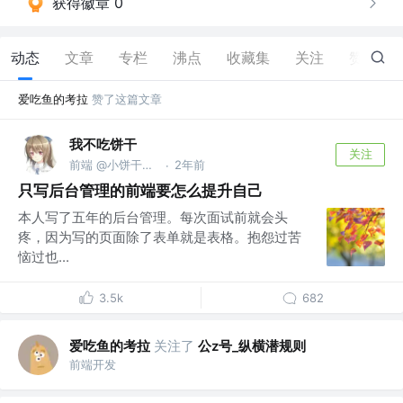
获得徽章 0
动态
文章
专栏
沸点
收藏集
关注
赞
18
爱吃鱼的考拉
赞了这篇文章
我不吃饼干
关注
前端 @小饼干无限公司
2年前
·
只写后台管理的前端要怎么提升自己
本人写了五年的后台管理。每次面试前就会头
疼，因为写的页面除了表单就是表格。抱怨过苦
恼过也...
3.5k
682
爱吃鱼的考拉
关注了
公z号_纵横潜规则
前端开发