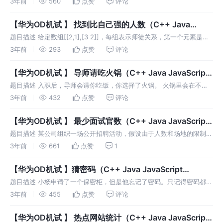
3年前
560
点赞
评论
故障时导致A也故障。 依赖具有传递性，如A依赖B，B依赖C，当C故障
时
【华为OD机试 】 找到比自己强的人数（C++ Java
JavaScript Python）
题目描述 给定数组[[2,1],[3 2]]，每组表示师徒关系，第一个元素是第
二个元素的老师，数字代表排名，现在找出比自己强的徒弟。 输入描述
3年前
293
点赞
评论
无 输出描述 无 用例 参考 华为OD机试备考攻略 以及
【华为OD机试 】 导师请吃火锅（C++ Java JavaScript
Python）
题目描述 入职后，导师会请你吃饭，你选择了火锅。 火锅里会在不同
时间下很多菜。 不同食材要煮不同的时间，才能变得刚好合适。 你希
3年前
432
点赞
评论
望吃到最多的刚好合适的菜，但你的手速不够快，用m代表手速，每次
下手捞菜后
【华为OD机试 】 最少面试官数（C++ Java JavaScript
Python）
题目描述 某公司组织一场公开招聘活动，假设由于人数和场地的限制，
每人每次面试的时长不等，并已经安排给定，用(S1,E1)、 (S2,E2)、
3年前
661
点赞
1
(Sj,Ej)…(Si < Ei，均为非负整数)表示每场面
【华为OD机试 】猜密码（C++ Java JavaScript
Python）
题目描述 小杨申请了一个保密柜，但是他忘记了密码。只记得密码都是
数字，而且所有数字都是不重复的。 请你根据他记住的数字范围和密码
3年前
455
点赞
评论
的最小数字数量，帮他算下有哪些可能的组合，规则如下： 1、输出的
组合都是
【华为OD机试 】 热点网站统计（C++ Java JavaScript