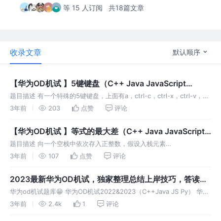
等 15 人订阅
共18篇文章
收录文章
默认顺序
【华为OD机试 】5键键盘（C++ Java JavaScript
Python）
题目描述 有一个特殊的5键键盘，上面有a，ctrl-c，ctrl-x，ctrl-v，
ctrl-a五个键。 a键在屏幕上输出一个字母a； ctrl-c将当前选择的字母
3年前
203
点赞
评论
复制到剪贴板； ctrl-x将当前选
【华为OD机试 】等式的最大差（C++ Java JavaScript
Python）
题目描述 向一个空栈中依次存入正整数，假设入栈元素
n(1<=n<=2^31-1)按顺序依次为 nx…n4、 n3、n2、 n1, 每当元素入
3年前
107
点赞
评论
栈时，如果 n1=n2+…+ny(y 的范围[2,x]，
2023最新华为OD机试，独家整理总结上岸技巧，答读者
问华为OD 华为OD机试备考攻略
华为od机试题库😁 华为OD机试2022&2023（C++Java JS Py） 华为
OD机试2023最新题库 更新中~（C++Java JS Py） 华为OD机试题库
3年前
2.4k
1
评论
复盘中~（C++Java JS