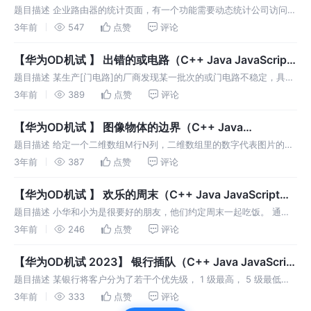
Python）
题目描述 企业路由器的统计页面，有一个功能需要动态统计公司访问最
多的网页URL top N。请设计一个算法，可以高效动态统计Top N的页
3年前
547
点赞
评论
面。 输入描述 每一行都是一个URL或一个数字，如果是URL，
【华为OD机试 】 出错的或电路（C++ Java JavaScript
Python）
题目描述 某生产[门电路]的厂商发现某一批次的或门电路不稳定，具体
现象为计算两个二进制数的或操作时，第一个二进制数中某两个比特位
3年前
389
点赞
评论
会出现交换，交换的比特位置是随机的，但只交换这两个位，其他位不
变。 很明
【华为OD机试 】 图像物体的边界（C++ Java
JavaScript Python）
题目描述 给定一个二维数组M行N列，二维数组里的数字代表图片的像
素，为了简化问题，仅包含像素1和5两种像素，每种像素代表一个物
3年前
387
点赞
评论
体，2个物体相邻的格子为边界，求像素1代表的物体的边界个数。 像素
1代表的
【华为OD机试 】 欢乐的周末（C++ Java JavaScript
Python）
题目描述 小华和小为是很要好的朋友，他们约定周末一起吃饭。 通过
手机交流，他们在地图上选择了多个聚餐地点（由于自然地形等原因，
3年前
246
点赞
评论
部分聚餐地点不可达），求小华和小为都能到达的聚餐地点有多少个？
输入描述
【华为OD机试 2023】 银行插队（C++ Java JavaScript
Python）
题目描述 某银行将客户分为了若干个优先级， 1 级最高， 5 级最低，
当你需要在银行办理业务时，优先级高的人随时可以插队到优先级低的
3年前
333
点赞
评论
人的前面。 现在给出一个人员到来和银行办理业务的时间序列，请你在