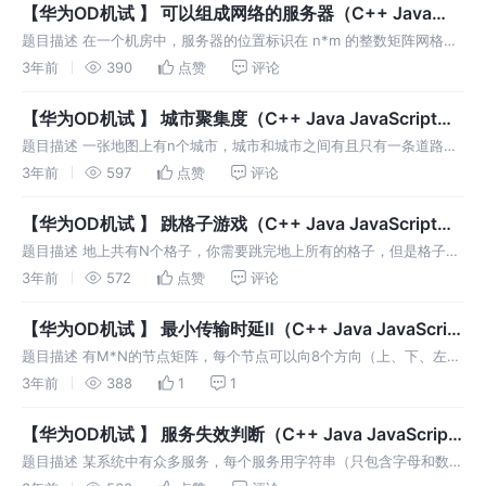
【华为OD机试 】 可以组成网络的服务器（C++ Java
JavaScript Python）
题目描述 在一个机房中，服务器的位置标识在 n*m 的整数矩阵网格
中，1 表示单元格上有服务器，0 表示没有。如果两台服务器位于同一
3年前
390
点赞
评论
行或者同一列中紧邻的位置，则认为它们之间可以组成一个局域网。 请
你统
【华为OD机试 】 城市聚集度（C++ Java JavaScript
Python）
题目描述 一张地图上有n个城市，城市和城市之间有且只有一条道路相
连：要么直接相连，要么通过其它城市中转相连（可中转一次或多
3年前
597
点赞
评论
次）。城市与城市之间的道路都不会成环。 当切断通往某个城市 i 的所
有道路后，
【华为OD机试 】 跳格子游戏（C++ Java JavaScript
Python）
题目描述 地上共有N个格子，你需要跳完地上所有的格子，但是格子间
是有强依赖关系的，跳完前一个格子后，后续的格子才会被开启，格子
3年前
572
点赞
评论
间的依赖关系由多组steps数组给出，steps[0]表示前
【华为OD机试 】 最小传输时延Ⅱ（C++ Java JavaScript
Python）
题目描述 有M*N的节点矩阵，每个节点可以向8个方向（上、下、左、
右及四个斜线方向）转发数据包，每个节点转发时会消耗固定时延，连
3年前
388
1
1
续两个相同时延可以减少一个时延值（即当有K个相同时延的节点连续
转发时可以
【华为OD机试 】 服务失效判断（C++ Java JavaScript
Python）
题目描述 某系统中有众多服务，每个服务用字符串（只包含字母和数
字，长度<=10）唯一标识，服务间可能有依赖关系，如A依赖B，则当B