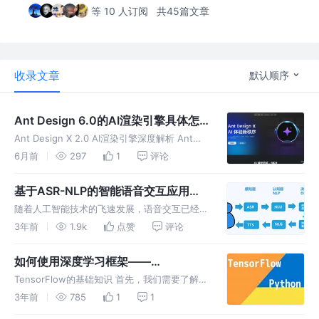
等 10 人订阅
共45篇文章
收录文章
默认顺序
Ant Design 6.0的AI渲染引擎具体怎
么用，有案例吗？
Ant Design X 2.0 AI渲染引擎深度解析 Ant
Design X 2.0作为6.0版本的AI交互核心，提供
6月前
297
1
评论
了一套完整的AI驱动UI生成解决方案。以下是具
体使用方法和实际案例。
基于ASR-NLP的智能语音交互应用，
具体实现过程是怎样的？
随着人工智能技术的飞速发展，语音交互已经成
为人机交互的重要形式。其中，语音识别(ASR)
3年前
1.9k
点赞
评论
和自然语言处理(NLP)是实现智能语音交互的关
键技术。 基于ASR-NLP的智能语音交互应用是
如何使用深度学习框架——
指通过语音识别
TensorFlow 技术实现图像的分类？
TensorFlow的基础知识 首先，我们需要了解
TensorFlow是什么以及它是如何工作的。
3年前
785
1
1
TensorFlow是一个开源的深度学习框架，由