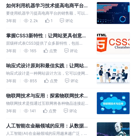
Google开发并维护。它基于数据流图
如何利用机器学习技术提高电商平台的
销售额？
要使用机器学习提高电商平台的销售额，可以从
以下几个方面入手： 1.数据分析：分析过去的销
3年前
2.2k
1
评论
售数据，了解哪些产品销售额高，哪些销售额
低，哪些生命周期短，哪些生命周期长等，并了
掌握CSS3新特性：让网站更具创意和
解销售额变化的规律。针对这些
交互性
层级样式表CSS3提供了众多新特性，包括
Flexbox布局、多列布局、CSS动画、变换和过
3年前
165
点赞
评论
渡、滤镜、渐变、阴影等等。掌握这些新特性的
基本知识，可以在网站设计中更好的应用它们。
响应式设计原则和最佳实践：让网站在
Flexbox布局
不同设备上呈现最佳效果
响应式设计是一种网站设计方法，它可以使网站
在不同设备上呈现最佳效果。以下是一些响应式
3年前
855
点赞
评论
设计的原则和最佳实践： 使用流式布局：流式
布局是指将网站的布局根据设备的屏幕大小进行
物联网技术与应用：探索物联网技术在
调整，以确保在不同设备上都能够
智能家居、智能制造等领域的实践与应
物联网技术是指通过互联网将各种物品连接起
用
来，实现智能化管理和控制的技术。在智能家
3年前
141
点赞
评论
居、智能制造等领域，物联网技术已经得到了广
泛的应用。 以下是一个简单的物联网技术应用
人工智能在金融领域的应用：从数据挖
案例代码，用于控制智能灯光的开关
掘到风险控制，探索人工智能的潜力
人工智能(AI)在金融领域的应用越来越广泛，从