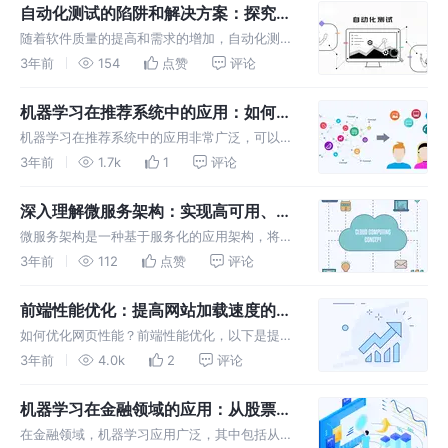
域。它的本质是一种分布式数据库，不同之处是
自动化测试的陷阱和解决方案：探究自
它采用了链式结构，保证了每一条记
动化测试的奥秘
随着软件质量的提高和需求的增加，自动化测试
已经成为现代软件开发的重要组成部分。虽然自
3年前
154
点赞
评论
动化测试可以提高测试效率和质量，但还会遇到
一些陷阱和挑战。 以下是一些常见的自动化测
机器学习在推荐系统中的应用：如何利
试陷阱和解决方案： 陷阱：自动化
用机器学习算法提高用户体验
机器学习在推荐系统中的应用非常广泛，可以通
过分析用户的行为和兴趣，将用户分成不同的群
3年前
1.7k
1
评论
体，进而推荐符合不同用户群体兴趣的物品。
以下是一些机器学习算法在推荐系统中的应用：
深入理解微服务架构：实现高可用、可
协同过滤算法：通过分析大量用户
扩展的服务化应用
微服务架构是一种基于服务化的应用架构，将单
体应用拆分成多个小型服务，每个服务都有自己
3年前
112
点赞
评论
独立的业务功能，通过轻量级的通信协议和
RESTful API进行交互，实现更高的扩展性和可
前端性能优化：提高网站加载速度的5
维护性，下面就深入理解微服
个技巧
如何优化网页性能？前端性能优化，以下是提高
网站加载速度的5个技巧： 压缩和合并文件：压
3年前
4.0k
2
评论
缩HTML、CSS、JavaScript，然后合并它们以
减少HTTP请求。 延迟加载：只在需要时加载内
机器学习在金融领域的应用：从股票市
容。
场到投资组合管理
在金融领域，机器学习应用广泛，其中包括从股