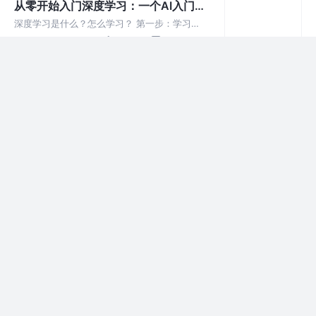
从零开始入门深度学习：一个AI入门者
的学习指南
深度学习是什么？怎么学习？ 第一步：学习基
础知识 为了学习深度学习，你需要学习基础知
3年前
850
点赞
评论
识，包括线性代数、微积分、概率论和统计学
等。如果你已经学过这些知识，那么可以跳过这
深度学习实战从入门到进阶，掌握
一步。如果你还没有学过。
Keras与PyTorch的使用
深度学习已经成为近年来最受关注的技术之一，
它在许多领域中都有广泛的应用，比如计算机视
3年前
741
点赞
评论
觉、自然语言处理、音频处理等。Keras和
PyTorch是目前比较流行的深度学习框架。
网络编程最佳实践：TCP协议、UDP协
议以及HTTP协议的比较与应用
网络协议包括TCP协议、UDP协议和HTTP协
议，它们都是网络编程中常见的协议，它们各自
3年前
581
点赞
评论
有不同的特点和应用场景。TCP协议是面向连接
的协议，它提供了可靠的数据传输，TCP协议保
深入探索数据库MySQL，性能优化与
证数据的可靠性。
复杂查询相关操作
数据库MySQL 是一种开源的关系型数据库管理
系统，被广泛用于各种不同规模的应用程序中。
3年前
927
3
评论
在进行 MySQL 数据库开发过程中，需要深入了
解如何进行性能优化和复杂查询，以提高系统的
DevOps实践：持续交付和自动化部署
效率和可靠性。
的最佳实践
DevOps是一种旨在加速软件开发和交付的方法