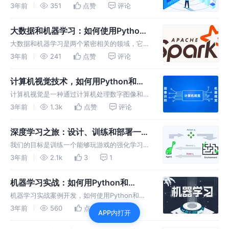
票市场到投资组合管理。以下是几个应用方向：
3年前
351
点赞
评论
股票市场预测：机器学习可以用于预测股票市场
的走势和股票价格的变化。通过分析大量的历史
大数据和机器学习：如何使用Python
数据，机器学习算法可以识别
和Apache Spark分析海量数据
大数据和机器学习是两个紧密相关的领域，它们
的结合可以帮助企业和组织从大量数据中快速获
3年前
241
点赞
评论
得有价值的见解和洞察，从而实现智能化决策和
效率提升。下面简单介绍一下大数据和机器学习
计算机视觉技术，如何用Python和
的基本概念和应用
OpenCV进行图像识别和分析？
计算机视觉是一种通过计算机处理数字图像和视
频来获取信息的科学和技术。它涉及到图像处
3年前
1.3k
点赞
评论
理、模式识别、机器学习和人工智能等领域，旨
在让计算机像人类一样“看”和“理解”图像和视
深度学习之旅：设计、训练和部署一个
频。
强化学习模型
我们的目标是训练一个能够玩游戏的强化学习模
型。我们将使用深度Q网络（DQN）来完成这个
3年前
2.1k
3
1
任务。DQN是一种基于深度学习的强化学习方
法，它使用神经网络来估计每个动作的价值函
机器学习实战：如何用Python和
数。
Scikit-learn构建一个预测模型
机器学习实战案例开发，如何使用Python和
Scikit-learn构建一个预测模型？ 收集数据 数据
3年前
560
点赞
评论
APP内打开
可以是结构化的或非结构化的。通常，数据需要
经过清洗和转换以进行分析和模型构建。