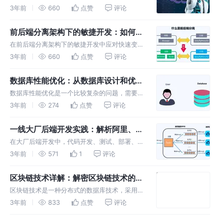
数据挖掘到风险控制，都探索着AI的潜力。 数
3年前
660
点赞
评论
据挖掘：金融领域需要处理大量的数据，而AI可
以帮助金融机构快速、准确地分析这些数据，识
前后端分离架构下的敏捷开发：如何应
别出其中的规律和趋势
对快速变化的市场需求
在前后端分离架构下的敏捷开发中应对快速变化
的市场需求，可以考虑以下几点： 采用敏捷开
3年前
660
点赞
评论
发方法：采用敏捷开发方法，可以让团队在快速
变化的市场需求下更加高效和迅速地进行开发，
数据库性能优化：从数据库设计和优化
同时也能够更好地应对需求变更。
两方面探讨如何提高数据库性能
数据库性能优化是一个比较复杂的问题，需要从
数据库设计和优化两方面来探讨如何提高数据库
3年前
274
点赞
评论
性能。 数据库设计方面： （1）合理设计表结
构：表结构的设计要符合规范，要遵循第一范
一线大厂后端开发实践：解析阿里、腾
式、第二范式、第三范式等标准
讯等大厂后端开发的核心技术
在大厂后端开发中，代码开发、测试、部署、监
控等都需要用到一些工具和流程。例如，阿里的
3年前
571
1
评论
团队使用GitLab作为代码仓库和持续集成工具，
使用Jenkins进行持续集成和自动化部署，使用
区块链技术详解：解密区块链技术的原
SLS进行日志分析
理、应用与前景
区块链技术是一种分布式的数据库技术，采用了
分布式记账、去中心化、加密保护等技术，被广
3年前
833
点赞
评论
泛运用于数字货币、智能合约、供应链金融等领