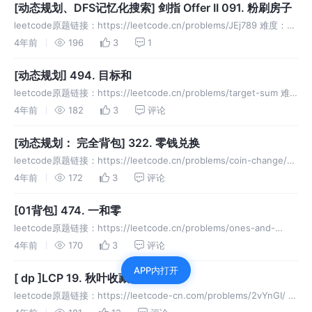
[动态规划、DFS记忆化搜索] 剑指 Offer II 091. 粉刷房子
leetcode原题链接：https://leetcode.cn/problems/JEj789 难度：中
等 方法：深度优先遍历、动态规划 题目 假如有一排房子，共 n 个，每
4年前
196
3
1
个房子可以被粉刷成红色、
[动态规划] 494. 目标和
leetcode原题链接：https://leetcode.cn/problems/target-sum 难
度：中等 方法：动态规划 题目 给你一个整数数组 nums 和一个整数
4年前
182
3
评论
target 。 向
[动态规划： 完全背包] 322. 零钱兑换
leetcode原题链接：https://leetcode.cn/problems/coin-change/
难度：中等 方法：动态规划 题目 给你一个整数数组 coins ，表示不同
4年前
172
3
评论
面额的硬币；以及
[01背包] 474. 一和零
leetcode原题链接：https://leetcode.cn/problems/ones-and-
zeroes/ 难度：中等 方法：DP 题目 给你一个二进制字符串数组 strs
4年前
170
3
评论
和两个整数 m
APP内打开
[ dp ]LCP 19. 秋叶收藏集
leetcode原题链接：https://leetcode-cn.com/problems/2vYnGI/ 难
度： 方法： 题目 小扣出去秋游，途中收集了一些红叶和黄叶，他利用