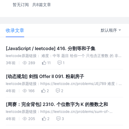
暂无订阅
共8篇文章
收录文章
默认顺序
[JavaScript / leetcode] 416. 分割等和子集
leetcode原题链接： 难度：中等 题目 给你一个 只包含正整数 的 非空
数组 nums 。请你判断是否可以将这个数组分割成两个子集，使得两个
3年前
289
11
1
子集的元素和相等。 示例 示例1 示例2 提示 1
[动态规划] 剑指 Offer II 091. 粉刷房子
leetcode原题链接：https://leetcode.cn/problems/JEj789 难度：中
等 方法：动态规划 题目 假如有一排房子，共 n 个，每个房子可以被粉
4年前
166
2
2
刷成红色、蓝色或者绿色这
[周赛：完全背包] 2310. 个位数字为 K 的整数之和
leetcode原题链接：https://leetcode.cn/problems/sum-of-
numbers-with-units-digit-k/ 难度：中等 方法：完全背包 题目 给你
4年前
205
2
3
两个整数