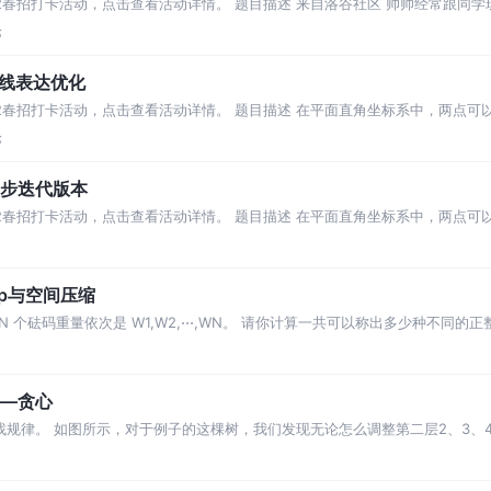
022春招打卡活动，点击查看活动详情。 题目描述 来自洛谷社区 帅帅经常跟同
论
直线表达优化
2022春招打卡活动，点击查看活动详情。 题目描述 在平面直角坐标系中，两点
同一条。 给
论
初步迭代版本
2022春招打卡活动，点击查看活动详情。 题目描述 在平面直角坐标系中，两点
同一条。 给
p与空间压缩
N 个砝码重量依次是 W1,W2,⋅⋅⋅,WN。 请你计算一共可以称出多少种不同
——贪心
找规律。 如图所示，对于例子的这棵树，我们发现无论怎么调整第二层2、3、
在最底下，那么由