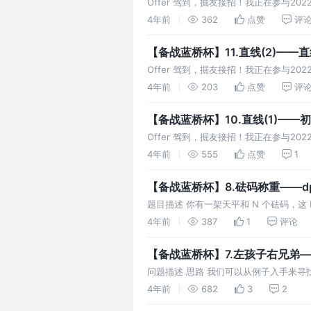
Offer 驾到，掘友接招！我正在参与2
\times m$ 的矩阵，矩阵中的每个
4年前
362
点赞
评
【备战蓝桥杯】11.直线(2)——
Offer 驾到，掘友接招！我正在参与
上，那么这些点中任意两点确定的直线是
4年前
203
点赞
评
【备战蓝桥杯】10.直线(1)——
Offer 驾到，掘友接招！我正在参与
上，那么这些点中任意两点确定的直线是
4年前
555
点赞
1
【备战蓝桥杯】8.砝码称重——d
题目描述 你有一架天平和 N 个砝码，这 
输入格式: 输入的第一行包含一个整
4年前
387
1
评论
【备战蓝桥杯】7.左孩子右兄弟
问题描述 思路 我们可以从例子入手来寻
深度。唯一不同的就是，如果把2结点放
4年前
682
3
2