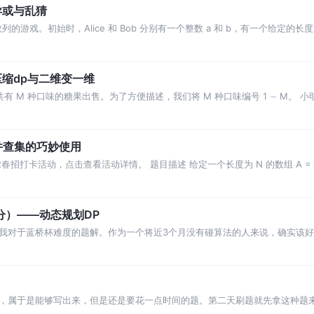
异或与乱猜
的游戏。初始时，Alice 和 Bob 分别有一个整数 a 和 b，有一个给定的长度为 n 的公共
压缩dp与二维变一维
 M 种口味的糖果出售。为了方便描述，我们将 M 种口味编号 1 ∼ M。 
包整包
并查集的巧妙使用
春招打卡活动，点击查看活动详情。 题目描述 给定一个长度为 N 的数组 A = [A1, 
分）——动态规划DP
我对于蓝桥杯难度的题解。作为一个将近3个月没有碰算法的人来说，确实该
，属于是能够写出来，但是还是要花一点时间的题。第二天刷题就先拿这种题