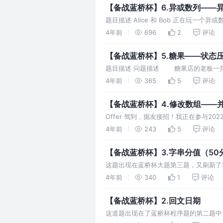
【备战蓝桥杯】6.异或数列——
题目描述 Alice 和 Bob 正在玩一个异或数列
4年前
696
2
评论
【备战蓝桥杯】5.糖果——状态
题目描述 问题描述 糖果店的老板一共有
是老板并不单独出售糖果，而是 K 颗一
4年前
365
5
评论
【备战蓝桥杯】4.修改数组——
Offer 驾到，掘友接招！我正在参与2022
出现的整数。 现在
4年前
243
5
评论
【备战蓝桥杯】3.字串分值（50
这题出现在蓝桥杯大题第三题，又刷新了
4年前
340
1
评论
【备战蓝桥杯】2.回文日期
这道题出现在了蓝桥杯程序题的第二题中