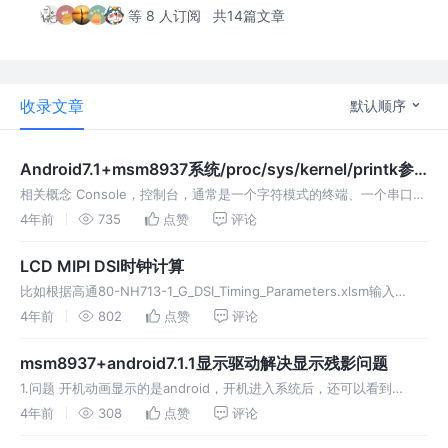
等 8 人订阅
共14篇文章
收录文章
默认顺序
Android7.1+msm8937系统/proc/sys/kernel/printk参
数介绍及日志打印设置
相关概念 Console，控制台，通常是一个字符模式的终端、一个串口打
印机或是一个并口打印机。我们这里是指串口。 显示系统消息的终端就
4年前
735
点赞
评论
叫控制台，Linux 默认所有虚拟终端都是控制台，都能显示系统消息
LCD MIPI DSI时钟计算
比如根据高通80-NH713-1_G_DSI_Timing_Parameters.xlsm输入
panel的参数后计算得到的bitclk、byteclk、dsiclk和pclk 参考： 如何
4年前
802
点赞
评论
配置DSI时
msm8937+android7.1.1显示驱动解决显示残影问题
1.问题 开机动画显示的是android，开机进入系统后，还可以看到
android残影 2.厂家分析 残影和水波纹有一定关系 残留的液晶电荷没
4年前
308
点赞
评论
有及时释放 加快液晶电荷释放；调整条形电极正负压差 IPS