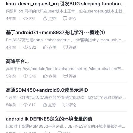
linux devm_request_irq 引发BUG sleeping function
called from invalid context问题
问题和log 同样的代码在user版本上正常，但在userdebug版本上就有
问题，设备反复重启。 [ 29.288033] lm3492hc_bklt_timer_func
4年前
775
点赞
评论
limit backli
基于android7.1+msm8937充电学习---概述(1)
Pmi8937驱动指qpnp-smbcharger.c，usb驱动指phy-msm-usb.c 硬
件方案 其中D+和D-也会连接到CPU msm8937的USB端口。 The
4年前
582
点赞
评论
PM8937 and P
高通平台
/sys/module/lpm_levels/parameters/sleep_disabled
高通平台 /sys/module/lpm_levels/parameters/sleep_disabled节点
节点
默认值为N，可通过修改init.rc文件来修改，最近遇到一个问题，就是
5年前
349
点赞
评论
两台设备韦根测试收发
高通SDM450+android9.0读显示屏ID
1.读屏厂OTP时写入DA寄存器的值 确定驱动IC厂家指定的读取ID的命令
static char id_cmd[] = {0xDA, 0x00, 0x06, 0xA0}; static struct
5年前
812
点赞
评论
android lk DEFINES定义的环境变量的值
比如对于高通MSM8953平台来说，DEFINES定义的环境变量都会生成
到