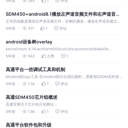
5年前
365
1
评论
out\target\product\msm8953_64\obj\EMMC_BOOTLOADER_OBJ\
build-msm
SDM450+android8.1播放左声道音频文件和右声道音频
文件，左右喇叭都有声音问题
正常的现象是播放左声道音频文件，左喇叭播放；播放右声道音频文
件，右喇叭播放，但问题是不管播放左还是右音频文件，左右喇叭都有
5年前
411
1
评论
播放 原理图设计 经过排查，原来是当时产品为了兼容，
hardware\qcom
android设备树overlay
kernel\msm-4.14\arch\arm64\boot\dts\qcom\evb\Makefile
dtbo-$(CONFIG_ARCH_TRINKET) += trinket-iot-idp
5年前
643
点赞
1
高通平台一些调试工具和机制
Modem抓logo工具 在modem部分出现问题时，需要用QXDM实时抓
取log并保存，log发给方案商分析。 抓log的步骤如下： (1) 加载配置
5年前
1.5k
1
评论
配置可以跟方案上确认是采用默认的还是定制的配置
高通SDM450芯片组概述
高通官网关于芯片的介绍网址
https://www.qualcomm.com/snapdragon/processors/comparison
5年前
1.8k
1
评论
芯片组主要组成部分 (1) CPU：SDM450 (2)
高通平台软件包和升级