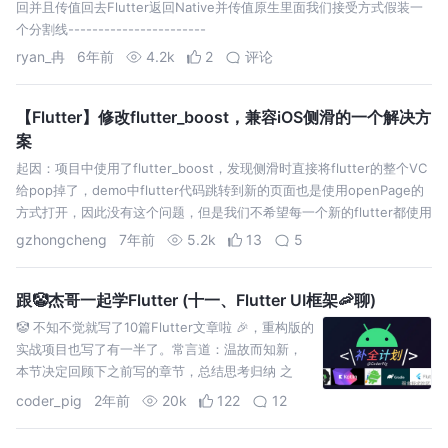
回并且传值回去Flutter返回Native并传值原生里面我们接受方式假装一
个分割线-----------------------
ryan_冉
6年前
4.2k
2
评论
【Flutter】修改flutter_boost，兼容iOS侧滑的一个解决方
案
起因：项目中使用了flutter_boost，发现侧滑时直接将flutter的整个VC
给pop掉了，demo中flutter代码跳转到新的页面也是使用openPage的
方式打开，因此没有这个问题，但是我们不希望每一个新的flutter都使用
openPage方式打开（一是每次都新…
gzhongcheng
7年前
5.2k
13
5
跟🤡杰哥一起学Flutter (十一、Flutter UI框架🦐聊)
🤡 不知不觉就写了10篇Flutter文章啦 🎉，重构版的
实战项目也写了有一半了。常言道：温故而知新，
本节决定回顾下之前写的章节，总结思考归纳 之
余，做一些 延展学习，以便对Flutter这套 U
coder_pig
2年前
20k
122
12