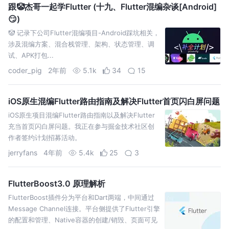
跟🤡杰哥一起学Flutter (十九、Flutter混编杂谈[Android]
😏)
🤡 记录下公司Flutter混编项目-Android踩坑相关，
涉及混编方案、混合栈管理、架构、状态管理、调
试、APK打包...
coder_pig
2年前
5.1k
34
15
iOS原生混编Flutter路由指南及解决Flutter首页闪白屏问题
iOS原生项目混编Flutter路由指南以及解决Flutter
充当首页闪白屏问题。我正在参与掘金技术社区创
作者签约计划招募活动。
jerryfans
4年前
5.4k
25
3
FlutterBoost3.0 原理解析
FlutterBoost插件分为平台和Dart两端，中间通过
Message Channel连接。平台侧提供了Flutter引擎
的配置和管理、Native容器的创建/销毁、页面可见