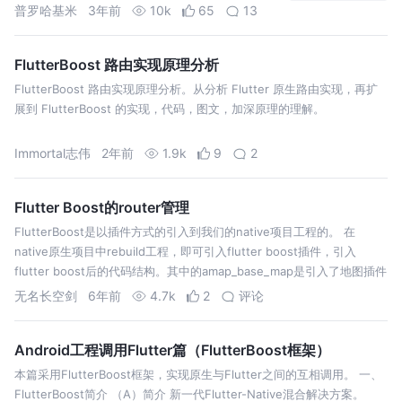
性变化通知
普罗哈基米
3年前
10k
65
13
FlutterBoost 路由实现原理分析
FlutterBoost 路由实现原理分析。从分析 Flutter 原生路由实现，再扩
展到 FlutterBoost 的实现，代码，图文，加深原理的理解。
Immortal志伟
2年前
1.9k
9
2
Flutter Boost的router管理
FlutterBoost是以插件方式的引入到我们的native项目工程的。 在
native原生项目中rebuild工程，即可引入flutter boost插件，引入
flutter boost后的代码结构。其中的amap_base_map是引入了地图插件
才显示的，如果没有引入地图…
无名长空剑
6年前
4.7k
2
评论
Android工程调用Flutter篇（FlutterBoost框架）
本篇采用FlutterBoost框架，实现原生与Flutter之间的互相调用。 一、
FlutterBoost简介 （A）简介 新一代Flutter-Native混合解决方案。