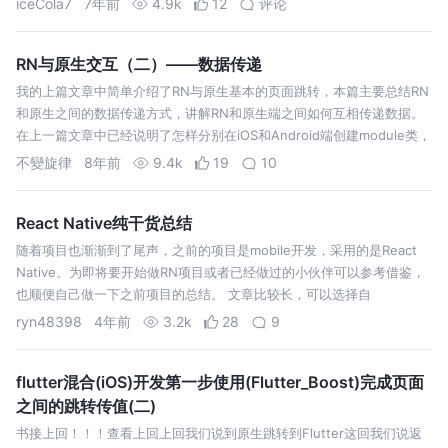
iceCola7
7年前
4.9k
12
评论
RN与原生交互（二）——数据传递
我的上篇文章中简单介绍了RN与原生基本的页面跳转，本篇主要总结RN
和原生之间的数据传递方式，讲解RN和原生端之间如何互相传递数据。
在上一篇文章中已经说明了怎样分别在iOS和Android端创建module类，
怎样使用。这里不再赘述。RN向原生传递数据需要我们在module类中…
不變旋律
8年前
9.4k
19
10
React Native纯干货总结
随着项目也渐渐到了尾声，之前的项目是mobile开发，采用的是React
Native。为即将要开始做RN项目或者已经做过的小伙伴可以参考借鉴，
也顺便自己做一下之前项目的总结。 文章比较长，可以选择自
ryn48398
4年前
3.2k
28
9
flutter混合(iOS)开发第一步使用(Flutter_Boost)完成页面
之间的跳转传值(二)
书接上回！！！查看上回上回我们说到原生跳转到Flutter这回我们说返