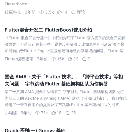
FlutterBoost
佳应科技
3年前
3.5k
14
评论
Flutter混合开发二-FlutterBoost使用介绍
《Flutter混合开发专题一》中我们介绍了Flutter官方提供的混合开发解
决方案，但是其存在着一些问题并没有解决，比如原生和Flutter页面叠
加跳转由于Flutter Engine重复创建而导致内存暴增的问题、Flutter应
用中全局变量在各独立页面不能共享的问题、iOS…
Flutter编程指南
7年前
15k
36
9
掘金 AMA：关于「Flutter 技术」、「跨平台技术」等相
关问题---字节跳动 Flutter 基础架构团队为你解答
第二十八期 AMA 掘金团队请来了 字节跳动 Flutter 基础架构团队 做了
为期三天的 Ask Me Anything ( AMA) 活动（活动已结束）。 我们在此
精选了一些来自用户的提问及字节跳动 Flutter 基础架构团队的回答。
未来或许需要像Flutter这种更彻…
小蝴蝶
6年前
7.1k
18
25
Gradle系列(一) Groovy 基础