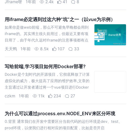
Jframe呀
1年前
2.4k
41
8
构建部
用iframe必定遇到过这六种“坑”之一（以vue为示例）
如果你是做web前端，那么不可避免早晚都会用到
iframe的。其实博主很久前用过，但最近又要有项
目用了，由于年代久远对iframe的注意事项都有点
忘记了，然后想着总结一下比较需要注意的几个重
天天鸭
1年前
8.5k
107
33
点事项。
写给前端,学习项目如何用Docker部署?
Docker是个划时代的开源项目，它彻底释放了计算
虚拟化的威力，极大提高了应用的维护效率,文章的
主旨通过让开发者通过将一个vue项目进行Docker
化,以达到对Docker学习作用
czkm
1年前
11k
234
27
为什么可以通过process.env.NODE_ENV来区分环境
0.背景 通常我们在开发中需要区分当前代码的运行环境是dev、test、
prod环境，以便我们进行相对应的项目配置，比如是否开启