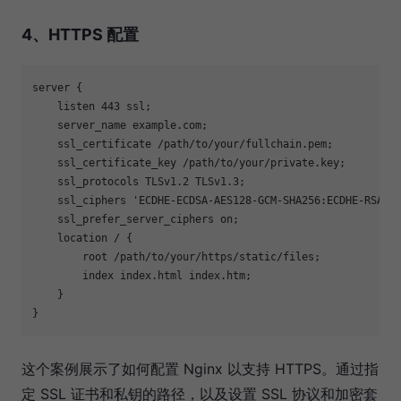
4、HTTPS 配置
server {

    listen 443 ssl;

    server_name example.com;

    ssl_certificate /path/to/your/fullchain.pem;

    ssl_certificate_key /path/to/your/private.key;

    ssl_protocols TLSv1.2 TLSv1.3;

    ssl_ciphers 'ECDHE-ECDSA-AES128-GCM-SHA256:ECDHE-RSA-AE
    ssl_prefer_server_ciphers on;

    location / {

        root /path/to/your/https/static/files;

        index index.html index.htm;

    }

这个案例展示了如何配置 Nginx 以支持 HTTPS。通过指
定 SSL 证书和私钥的路径，以及设置 SSL 协议和加密套