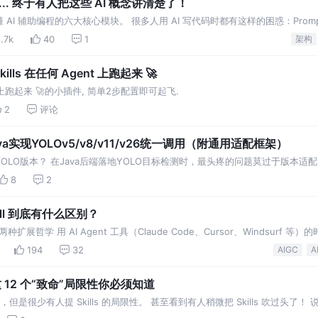
ule... 终于有人把这些 AI 概念讲清楚了！
I 辅助编程的六大核心模块。 很多人用 AI 写代码时都有这样的困惑：Prom
区别？ 别慌，今天用
.7k
40
1
架构
lls 在任何 Agent 上跑起来 🚀
ent 上跑起来 🚀的小插件, 简单2步配置即可起飞.
2
评论
实现YOLOv5/v8/v11/v26统一调用（附通用适配框架）
LO版本？ 在Java后端落地YOLO目标检测时，最头疼的问题莫过于版本适配：
,84,8400]
8
2
kill 到底有什么区别？
t 的两种扩展哲学 用 AI Agent 工具（Claude Code、Cursor、Windsurf 
194
32
AIGC
A
了：这 12 个“致命”局限性你必须知道
的文章，但是很少有人提 Skills 的局限性。 甚至看到有人稍微把 Skills 吹过头了！