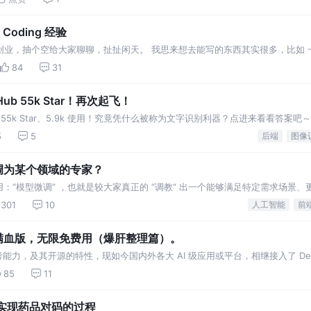
oding 经验
着创业，抽个空给大家聊聊，扯扯闲天。 我思来想去能写的东西其实很多，比如
有啥不同 怎么融资，投
84
31
ub 55k Star！再次起飞！
收获 55k Star、5.9k 使用！究竟凭什么被称为文字识别利器？点进来看看答案吧～
5
5
后端
图像
 微调为某个领域的专家？
：“模型微调” ，也就是较大家真正的 “调教“ 出一个能够满足特定需求场景、
301
10
人工智能
前
 R1 满血版，无限免费用（爆肝整理篇）。
理思考能力，及其开源的特性，现如今国内外各大 AI 级应用或平台，相继接入了 DeepS
85
11
模型实现药品对码的过程