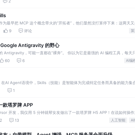
2
ls
在感。作为最早把 MCP 这个概念带火的“开拓者”，他们显然没打算停下来：这两天
ic 还****把A
9
评论
算
oogle Antigravity 的野心
ntigravity，可能一直都在“裸奔”。 你以为它是最强的 AI 编程工具，每
它 10% 的功力。 就在
60
6
AI编
什么？ 在AI Agent语境中，Skills（技能）是智能体为完成特定任务而具备的
块，
2
1
作一款塔罗牌 APP
 Cursor 开发，我仅用 5 分钟就帮女友做出了一款塔罗牌 H5 APP！在说如何
2
13
人工智能
A
r 3 正式发布：自带模型、Agent 增强、MCP 服务器全面升级