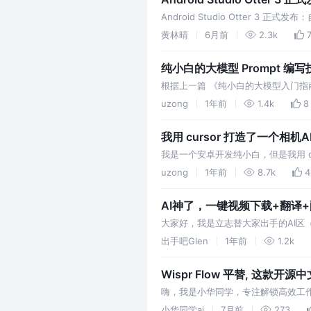
Android Studio Otter 3 正式
黄林晴
6月前
2.3k
纯小白的大模型 Prompt 编写
根据上一篇 《纯小白的大模型入门指
型效果的调优，其中一项就是对 Pro
uzong
1年前
1.4k
8
我用 cursor 打造了一个相机A
我是一个安卓开发纯小白，但是我用 c
频 先看视频，了解功能。主要功能： 
uzong
1年前
8.7k
4
AI神了，一键视频下载+翻译
大家好，我是立志替大家出手的AI区（挖
完，by the way，这个项目整合实在
出手吧Glen
1年前
1.2k
Wispr Flow 平替, 
版）
嗨，我是小华同学，专注解锁高效工作
阅，与10万+技术人共享升级秘籍！ 
小华同学ai
7月前
273