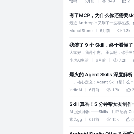
悟鸣
6月前
849
2
有了MCP，为什么你还需要skil
最近 Anthropic 又刷了一波存
概念，叫Skills。更关键的是，Anthrop
MobotStone
6月前
1.3k
我装了 9 个 Skill，终于看懂了 G
大家好，我是小虎。 承认吧，你手里的 A
Bug、写写代码？ 真相是：你只用到了
小虎AI生活
6月前
7.2k
爆火的 Agent Skills 深度解析
一、核心定义：Agent Skills是
的深度融合体。它并非单一的技术模
indieAI
6月前
1.7k
Skill 真香！5 分钟帮女友制
AI 提效神器 ——Skills，用它配合
乘风gg
6月前
15k
6
Android Studio Otte