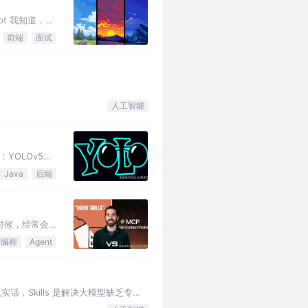
pt 我知道，但
前端
面试
人工智能
YOLOv5的
Java
后端
等）的时候，经常会
I编程
Agent
 说实话，Skills 是解决大模型缺乏专业