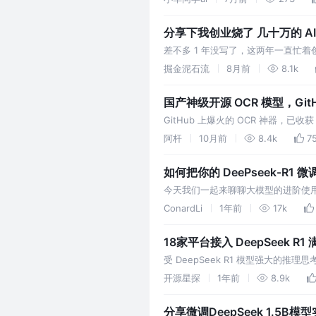
分享下我创业烧了 几十万的 AI C
差不多 1 年没写了，这两年一直忙
搞技术的创业要注意哪些是 创业上班
掘金泥石流
8月前
8.1k
国产神级开源 OCR 模型，GitH
GitHub 上爆火的 OCR 神器，已
阿杆
10月前
8.4k
7
如何把你的 DeePseek-R1
今天我们一起来聊聊大模型的进阶使用
用习惯的个性化模型。
ConardLi
1年前
17k
18家平台接入 DeepSeek
受 DeepSeek R1 模型强大的推
DeepSeek 官方人流量引入各家平
开源星探
1年前
8.9k
分享微调DeepSeek 1.5B