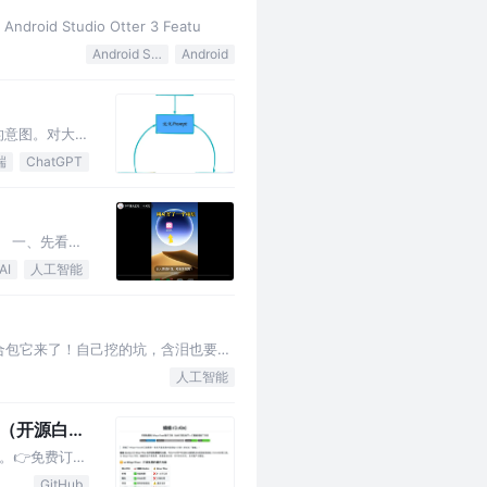
d Studio Otter 3 Featu
Android Studio
Android
的意图。对大模
端
ChatGPT
。 一、先看视
AI
人工智能
，整合包它来了！自己挖的坑，含泪也要填
人工智能
了（开源白嫖
。👉免费订
GitHub