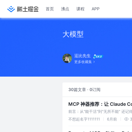
首页
沸点
课程
APP
大模型
逗比先生
更多收藏集
30篇文章 · 0订阅
MCP 神器推荐：让 Claude
前言：从"能干活"到"无所不能" 还记
了。但你有没有想过，如果 Claude 
不想起名字1111111
6月前
3