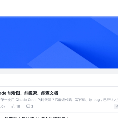
 Code 能看图、能搜索、能查文档
得第一次用 Claude Code 的时候吗？它能读代码、写代码、改 bug，已经让
Code 能直接搜索网页、
.0k
16
3
M