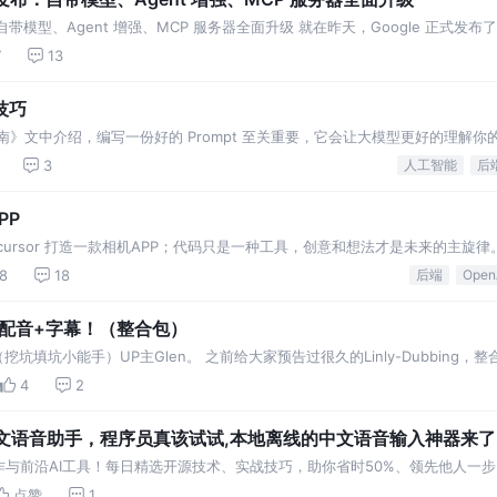
发布：自带模型、Agent 增强、MCP 服务器全面升级 就在昨天，Google 正式发布了 Androi
7
13
技巧
南》文中介绍，编写一份好的 Prompt 至关重要，它会让大模型更好的理解你
mpt 进行合理优化。本篇结合实际案例，
3
人工智能
后
PP
ursor 打造一款相机APP；代码只是一种工具，创意和想法才是未来的主旋律
拍摄图片 图片加美颜/滤镜/相框 图片
8
18
后端
Open
+配音+字幕！（整合包）
坑填坑小能手）UP主Glen。 之前给大家预告过很久的Linly-Dubbing
是
4
2
这款开源中文语音助手，程序员真该试试,本地离线的中文语音输入神器来
与前沿AI工具！每日精选开源技术、实战技巧，助你省时50%、领先他人一步
解决啥问题 它是一个 开源桌面应用，用本地语音识
点赞
1