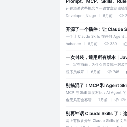
Prompt、MCP、Skills、R
还在混淆这些概念？一篇文章彻底搞懂 A
MCP 是啥？Skill 和 Rule 有什么
Developer_Niuge
6月前
2
开源了一个插件：让 Claude Ski
一个让 Claude Skills 在任何 Ag
hahaeee
6月前
339
一次封装，通用所有版本｜Java
一、写在前面：为什么需要统一封装YO
输出维度是[1,25200,85]，v8/v11是[1
程序员威哥
6月前
745
别搞混了！MCP 和 Agent S
MCP 与 Skill 深度对比：AI Agen
遇到两个概念： MCP（Mod
也无风雨也雾晴
7月前
17k
别再神话 Claude Skills 
网上有很多介绍 Claude Skills 
知识、解决上下文窗