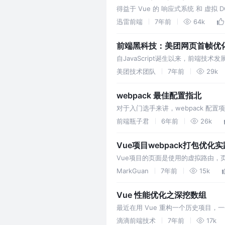
得益于 Vue 的 响应式系统 和 虚
个组件需要重新渲染，渲染之后也会经过虚
迅雷前端
7年前
64k
化工作。 但在…
前端黑科技：美团网页首帧优
自JavaScript诞生以来，前端技
美团支付的前端技术体系里，通过预
美团技术团队
7年前
29k
webpack 最佳配置指北
对于入门选手来讲，webpack 配置
现很简单，基础的配置可以分为以下几个方面： e
前端瓶子君
6年前
26k
Vue项目webpack打包优化
Vue项目的页面是使用的虚拟路由，页
统，但是对搜索引擎不友好，因为最
MarkGuan
7年前
15k
的，而vue打包以后的项目只有一个
Vue 性能优化之深挖数组
最近在用 Vue 重构一个历史项目，
中来看，分为答题区与选择面板区。 
滴滴前端技术
7年前
17k