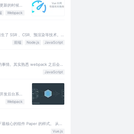
据更新的时候哪
不需要做额外的优
端
Webpack
生了 SSR 、CSR、预渲染等技术。在
践。 通过对比，同构…
前端
Node.js
JavaScript
事情。其实熟悉 webpack 之后会发
JavaScript
合开发后台系
搜索引擎数据库
Webpack
心的组件 Paper 的样式。 从图
击就记录答案正确性，多选是…
Vue.js