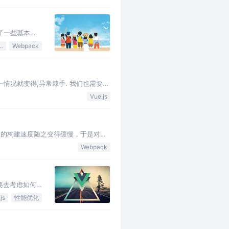
了一些基本的
，副作用出现了，
Script
Webpack
这一情况就变得,异常棘手. 我们也需要找
做什…
Vue.js
项目的构建速度随之变得缓慢，于是对
。现将相关优化方法进行总结分…
Webpack
需要去考虑如何
，所以我们仍然
js
性能优化