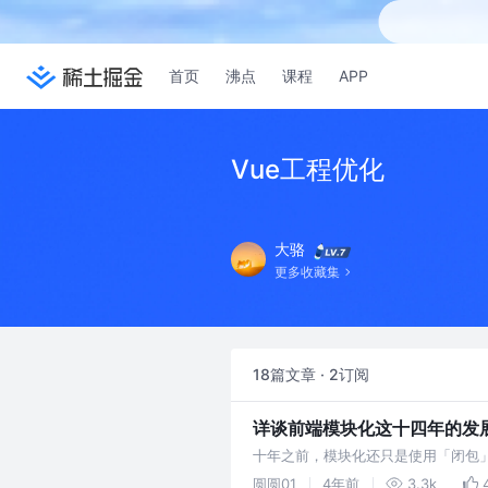
首页
沸点
课程
APP
Vue工程优化
大骆
更多收藏集
18篇文章 · 2订阅
详谈前端模块化这十四年的发展史
十年之前，模块化还只是使用「闭包
或框架的诞生时间
圆圆01
4年前
3.3k