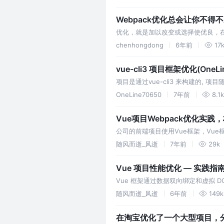
Webpack优化总会让你不得
优化，就是加以改变或选择使优良，在
配置。大家可以把重点放在注释为去除无用的
chenhongdong
6年前
17
去dist目录下再看…
vue-cli3 项目框架优化(OneL
项目是通过vue-cli3 来构建的,
到解决办法, 来处理这件事情, 来提
OneLine70650
7年前
8.1k
Vue项目Webpack优化实践
公司的前端项目使用Vue框架，Vu
Webpack构建进行优化变得刻不
随风而逝_风逝
7年前
29k
Vue 项目性能优化 — 实践指
Vue 框架通过数据双向绑定和虚拟 
操作 DOM 以及如何最高效地操作 D
随风而逝_风逝
6年前
149k
需要去关注 Vue …
在淘宝优化了一个大型项目，分享