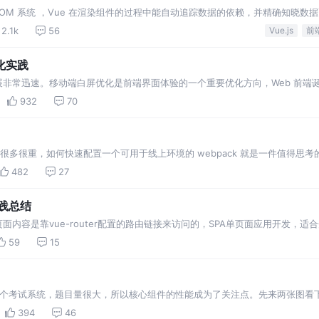
拟 DOM 系统 ，Vue 在渲染组件的过程中能自动追踪数据的依赖，并精确知晓数
拟 DOM diff 之后才会真正更新到 DOM 上，Vue 应用的开发者一般
2.1k
56
Vue.js
前
化实践
术发展非常迅速。移动端白屏优化是前端界面体验的一个重要优化方向，Web 前端诞
渲染提升网页首帧优化，从而优化了白屏问题，提升用户体验，并形成了最佳实
932
70
项很多很重，如何快速配置一个可用于线上环境的 webpack 就是一件值得思考的
ntry 、 output 、 mode 、 resolve 、 modu…
482
27
实践总结
面内容是靠vue-router配置的路由链接来访问的，SPA单页面应用开发，适
后只生成一个页面。 搜索引擎是靠页面的链接来爬取网页内容，然后搜录进去
59
15
页…
一个考试系统，题目量很大，所以核心组件的性能成为了关注点。先来两张图看下最核
答题模式与学习模式可以相互切换，控制正确答案显隐。 单选与判断题直接点
394
46