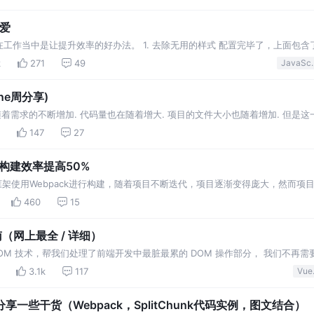
不爱
工作当中是让提升效率的好办法。 1. 去除无用的样式 配置完毕了，上面包含
样式代码部分即可了 2. 动态添加CDN 3. Tree-shaking 可想而知
k
271
49
Java
ine周分享)
 项目随着需求的不断增加. 代码量也在随着增大. 项目的文件大小也随着增加. 但是
高项目的运行效率. 在考虑优化之前, 我们来看下在之前项目的结构中, 我们需要
147
27
，构建效率提高50%
e框架使用Webpack进行构建，随着项目不断迭代，项目逐渐变得庞大，然而
容缓。经过不断的摸索和实践，通过以下方法优化后，项目的构建速度提高了50%
460
15
南（网上最全 / 详细）
DOM 技术，帮我们处理了前端开发中最脏最累的 DOM 操作部分， 我们不再
OM；但 Vue 项目中仍然存在项目首屏优化、Webpack 编译配置优化等问题
3.1k
117
Vue.
一些干货（Webpack，SplitChunk代码实例，图文结合）