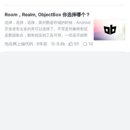
议室，说道：『给你个死任务，把UED设计出来的
动画，实现到《ME直播》中，不然…
Room，Realm, ObjectBox 你选择哪个？
选择，选择，选择。面对数据存储的时候，Android
开发者有太多的库可以选择了。不管是对象映射还
是数据集合，都有相应的工具可用。一些是开箱即
用，比如 shared preferences 和 纯 SQL，其他的
泡在网上编代码
8年前
9.8k
55
10
则需要外部依赖。放心，…
Android进阶 - 手势解锁
GestureLockView是一个提供给Android的、简单
易用的、可扩展的手势解锁框架。
梦想编制楠灬
8年前
2.2k
32
评论
一个高效、稳定、强大的Android刷新库
一个高效、稳定、强大的Android刷新库，理论上支持所有的视图，比官
方的SwipeRefreshLayout更强大且使用方便.