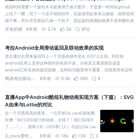
前段时间需要一个旋转木马效果用于展示图片，于是第一时间在github
上找了一圈，找了一个还不错的控件，但是使用起来有点麻烦，始终觉得
很不爽，所以寻思着自己做一个轮子。想起旋转画廊的效果不是和横向滚
动列表非常相似吗？那么是否可以利用RecycleView实现呢？ Adapter
开发的猫
8年前
3.7k
39
评论
的…
考拉Android全局滑动返回及联动效果的实现
首次通过右滑来返回到上一个页面的操作是在 IOS7上出现。到目前
android应用上支持这种操作的依然不多。分析其主要原因应该是
android已有实体的返回按键，这样的功能变得不重要，但我觉得有这样
的功能便于单手操作，能提升app的用户体验，特别是从ios转到android
网易考拉移动端团队
8年前
9.9k
299
8
的用…
直播App中Android酷炫礼物动画实现方案（下篇）：SVG
A由来与Lottie的对比
在一个月黑风高的夜里，一位开发Da Lao在朋友圈
吐槽『你们UED设计的动画，太炫了！我们实现不
了……！』，接着小B（UED掌门人）与这位Da Lao
谈了一整晚的人生。 第二天，小B把Pony捉到了会
D_clock爱吃葱花
8年前
18k
139
3