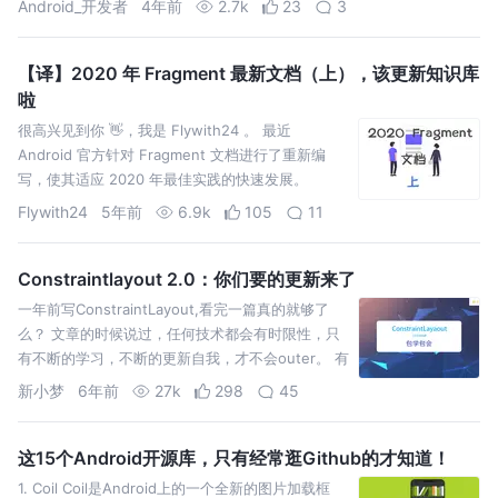
Android_开发者
4年前
2.7k
23
3
【译】2020 年 Fragment 最新文档（上），该更新知识库
啦
很高兴见到你 👋，我是 Flywith24 。 最近
Android 官方针对 Fragment 文档进行了重新编
写，使其适应 2020 年最佳实践的快速发展。
Fragment 的确是一个让开发者头疼的组件，它是一
Flywith24
5年前
6.9k
105
11
个很好的设计，但一直处于可改进的状态，随着
AndroidX…
Constraintlayout 2.0：你们要的更新来了
一年前写ConstraintLayout,看完一篇真的就够了
么？ 文章的时候说过，任何技术都会有时限性，只
有不断的学习，不断的更新自我，才不会outer。 有
朋友也留言，希望更新...那就有本文了。 目前2.0只
新小梦
6年前
27k
298
45
是新增了一些新功能和新玩法，对1.x版本无取代之
意，所以1.x版本…
这15个Android开源库，只有经常逛Github的才知道！
1. Coil Coil是Android上的一个全新的图片加载框