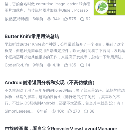
架，它的全名叫做 coroutine image loader,即协程
图片加载库。与传统的图片加载库Glide，Picasso
或Fresco等相比。该具有轻量（只有大约1500个方
依然范特稀西
6年前
34k
575
62
法）、快、易于使用、更现代的API…
Butter Knife常用用法总结
早就听过Butter Knife这个神器，公司最近新开了一个项目，用到了这个
框架，但也只是简单使用自动绑定控件，昨天抽时间看了下官网，发现这
个框架还可以做其他很多的工作，来提高开发效率，总结一下常用用法。
一 导入 dependencies { compile 'com.jak…
CoderForLife
9年前
4.1k
135
14
Android侧滑返回分析和实现（不高仿微信）
不久前淘汰了用了三年多的iPhone6Plus，换了部三星S9+。流畅的吃鸡
体验，丝滑的屏幕，超高的性价比（港行还另打了9折），真喜欢的不
行。不过从IOS切换到Android，还是不太适应，首当其冲就是 没！有！
侧！滑！返！回！ 每天蚂蚁森林偷个能量要点无数遍返回键，简直崩
SimonLeeeeeeeee
8年前
10k
270
38
溃！…
由旋转画廊，看自定义RecyclerView.LayoutManager