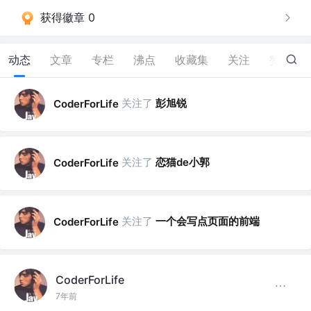
获得徽章 0
动态
文章
专栏
沸点
收藏集
关注
赞
14
关注了
彭旭锐
CoderForLife
关注了
恋猫de小郭
CoderForLife
关注了
一个会写点页面的前端
CoderForLife
CoderForLife
7年前