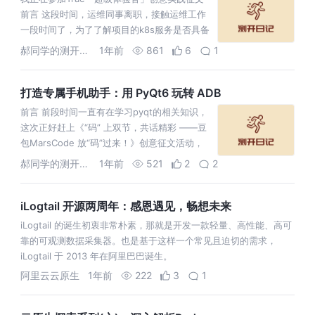
前言 这段时间，运维同事离职，接触运维工作
一段时间了，为了了解项目的k8s服务是否具备
高可用能力，我们需要进行高可用测试，整个
郝同学的测开笔记
1年前
861
6
1
过程需要使用到Go编程，由于
打造专属手机助手：用 PyQt6 玩转 ADB
前言 前段时间一直有在学习pyqt的相关知识，
这次正好赶上《“码” 上双节，共话精彩 ——豆
包MarsCode 放“码”过来！》创意征文活动，
借此机会借助豆包MarsCode开发一款便捷使用
郝同学的测开笔记
1年前
521
2
2
ADB
iLogtail 开源两周年：感恩遇见，畅想未来
iLogtail 的诞生初衷非常朴素，那就是开发一款轻量、高性能、高可
靠的可观测数据采集器。也是基于这样一个常见且迫切的需求，
iLogtail 于 2013 年在阿里巴巴诞生。
阿里云云原生
1年前
222
3
1