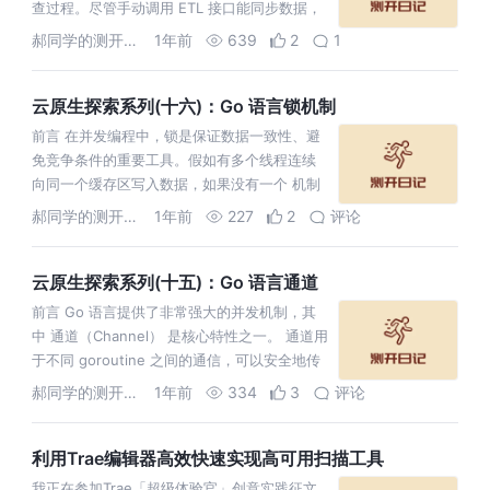
查过程。尽管手动调用 ETL 接口能同步数据，
但 Binlog 变更事件始终
郝同学的测开笔记
1年前
639
2
1
云原生探索系列(十六)：Go 语言锁机制
前言 在并发编程中，锁是保证数据一致性、避
免竞争条件的重要工具。假如有多个线程连续
向同一个缓存区写入数据，如果没有一个 机制
协调这些线程的写入操作的话，被写入的数据
郝同学的测开笔记
1年前
227
2
评论
块就可能出现错乱，线程A还没有写完
云原生探索系列(十五)：Go 语言通道
前言 Go 语言提供了非常强大的并发机制，其
中 通道（Channel） 是核心特性之一。 通道用
于不同 goroutine 之间的通信，可以安全地传
递数据，实现同步和异步操作。 这篇文章我们
郝同学的测开笔记
1年前
334
3
评论
深入探讨
利用Trae编辑器高效快速实现高可用扫描工具
我正在参加Trae「超级体验官」创意实践征文