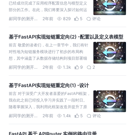
已经成功完成了应用程序配置信息与模型定义
部分的工作。在此，我们将要深入探讨如何运
用SQLAlchemy工具包来便捷地创建数据库
郝同学的测开笔记
2年前
829
5
评论
表，同时，我们也将演示用户信息的
基于FastAPI实现短链重定向(2) -配置以及定义表模型
前言 敬爱的读者们，在上一章节中，我们有针
对性地为短链服务模块进行了初步的布局构
想，其中涵盖了从数据存储结构到项目部署细
节等诸多重要方面。在本篇文章中，我们将逐
郝同学的测开笔记
2年前
1.3k
9
2
一落实上述设想并呈现具体实施步骤。在接下
基于FastAPI实现短链重定向(1) -设计
前言 对于深受广大开发者喜爱的FastAPI框架，
我在此之前已经投入学习并实践了一段时日。
随着掌握深入，我利用此框架改造并提升了原
先的代码覆盖率统计服务。然而，为了能进一
郝同学的测开笔记
2年前
1.4k
5
评论
步掌握并熟练运用该框架，我总是
FastAPI 基于 APIRouter 实例的路由注册