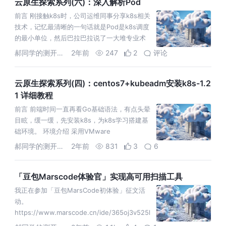
云原生探索系列(六)：深入解析Pod
前言 刚接触k8s时，公司运维同事分享k8s相关
技术，记忆最清晰的一句话就是Pod是k8s调度
的最小单位，然后巴拉巴拉说了一大堆专业术
语，可能他觉得大家能听懂吧，我嘴上说着“嗯
郝同学的测开笔记
2年前
247
2
评论
嗯嗯”，心里却想着这是
云原生探索系列(四)：centos7+kubeadm安装k8s-1.2
1 详细教程
前言 前端时间一直再看Go基础语法，有点头晕
目眩，缓一缓，先安装k8s，为k8s学习搭建基
础环境。 环境介绍 采用VMware
Fusion+centos7虚拟机，Docker作为容器运
郝同学的测开笔记
2年前
831
3
6
行环境，版
「豆包Marscode体验官」实现高可用扫描工具
我正在参加「豆包MarsCode初体验」征文活
动。
https://www.marscode.cn/ide/365oj3v525l
yrk 前言 最近接触K8s，了解到K8s提供了非常