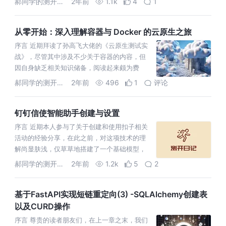
郝同学的测开笔记
2年前
1.1k
4
1
方便的实现高可用的
从零开始：深入理解容器与 Docker 的云原生之旅
序言 近期拜读了孙高飞大佬的《云原生测试实
战》，尽管其中涉及不少关于容器的内容，但
因自身缺乏相关知识储备，阅读起来颇为费
力。然而，考虑到云原生的重要性以及当前主
郝同学的测开笔记
2年前
496
1
评论
流趋势，我决定深入研究容器技术，于是从D
钉钉信使智能助手创建与设置
序言 近期本人参与了关于创建和使用扣子相关
活动的经验分享，在此之前，对这项技术的理
解尚显肤浅，仅草草地搭建了一个基础模型，
并未深入探索其高级特性，如插件开发、知识
郝同学的测开笔记
2年前
1.2k
5
2
库构建、工作流程设计等。然而，随着实践
基于FastAPI实现短链重定向(3) -SQLAlchemy创建表
以及CURD操作
序言 尊贵的读者朋友们，在上一章之末，我们