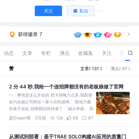
关注
私信
获得徽章 7
动态
文章
专栏
沸点
收藏集
关注
赞
178
赞
文章( 131 )
沸点( 47 )
2 分 44 秒,我给一个连招牌都没有的老板娘做了官网
一、事情是这么开始的 那天傍晚六点多,我跟朋
友约在她公司附近一家小店吃烧烤。 那地方藏
在巷子深处,招牌都旧得掉漆了 「烟火串烧」 四
个字,灯箱坏了一半。 但烤五花肉真的香,香到能
是Dream呀
3月前
12k
68
67
把隔壁理发店的客人勾过
从测试到部署：基于TRAE SOLO构建AI应用的质量门