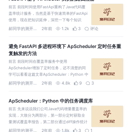
前言 前段时间使用FastApi重构了Java代码覆
盖率统计服务，当然是基于快速简单的FastApi
使用，现在把知识延伸，深挖一下每个知识
点，对于FastApi路由注册，我们刚接触框架
郝同学的测开笔记
2年前
1.2k
3
评论
时，最简单的注册
避免 FastAPI 多进程环境下 ApScheduler 定时任务重
复触发的方法
前言 前段时间在覆盖率服务中使用
ApScheduler增加了定时任务，还不清楚的同
学可以看看这篇文章ApScheduler：Python 中
的任务调度库，然后又使用Gunicorn部署到正
郝同学的测开笔记
2年前
4.8k
9
3
式环境，可以
ApScheduler：Python 中的任务调度库
前言 先来说说我们公司Java代码增量覆盖率的
实现，大致分为两部分，第一部分定时获取全
量测试覆盖率报告，第二部分通过diff操作统计
增量代码覆盖率，刚开始，全量覆盖率的获取
郝同学的测开笔记
2年前
1.8k
3
1