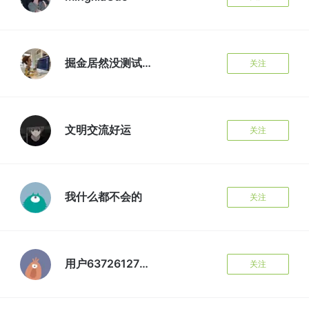
掘金居然没测试专栏
关注
文明交流好运
关注
我什么都不会的
关注
用户63726127752
关注