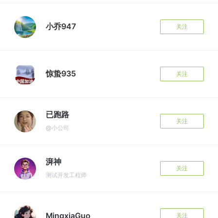
小乔947
关注
惊蛰935
关注
已跑路
关注
@小公司
湃神
关注
测试开发工程师
MingxiaGuo
关注