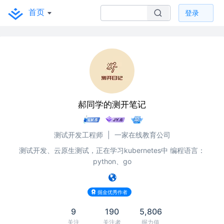
首页
登录
郝同学的测开笔记
测试开发工程师
|
一家在线教育公司
测试开发、云原生测试，正在学习kubernetes中 编程语言：
python、go
掘金优秀作者
9
190
5,806
关注
关注者
掘力值