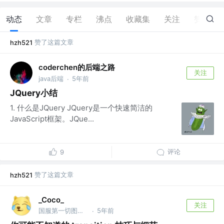
动态
文章
专栏
沸点
收藏集
关注
赞
3
赞了这篇文章
hzh521
coderchen的后端之路
关注
java后端
5年前
·
JQuery小结
1. 什么是JQuery JQuery是一个快速简洁的
JavaScript框架。JQue...
评论
9
赞了这篇文章
hzh521
_Coco_
关注
国服第一切图仔 @Shopee
5年前
·