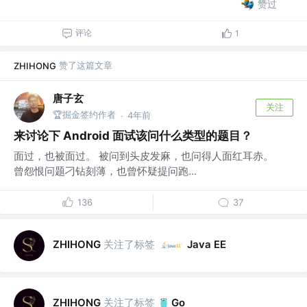
赞过
评论
1
赞了这篇文章
ZHIHONG
唐子玄
关注
🏆掘金签约作者
4年前
·
来讨论下 Android 面试该问什么类型的题目？
面过，也被面过。 被问到头皮发麻，也问得人面红耳赤。
曾怨恨问题刁钻刻薄，也曾怀疑提问跑...
136
37
关注了标签
ZHIHONG
Java EE
关注了标签
ZHIHONG
Go