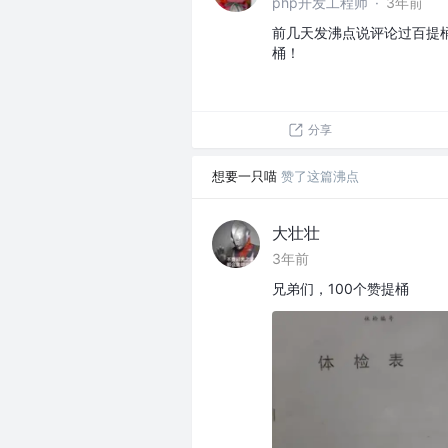
php开发工程师
·
3年前
前几天发沸点说评论过百提桶
桶！
分享
想要一只喵
赞了这篇沸点
大壮壮
3年前
兄弟们，100个赞提桶