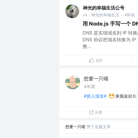
神光的幸福生活公号
vx：神光的幸福生活
4年前
·
用 Node.js 手写一个 
DNS 是实现域名到 IP
DNS 协议把域名转换为 IP
整...
201
想要一只喵
4年前
#新人报道#
来掘金好久
分享
想要一只喵
赞了这篇文章