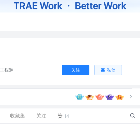
V工程狮
关注
私信
收藏集
关注
赞
14