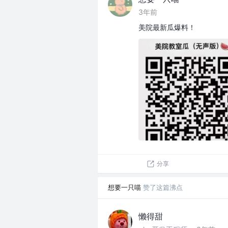
3年前
美院最新瓜爆料！
分享
想要一只喵
赞了这篇沸点
懒得甜