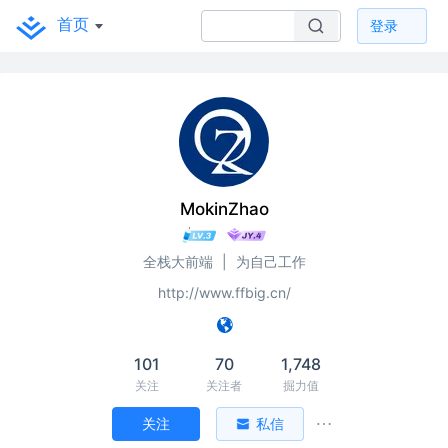
首页
登录
MokinZhao
全栈大前端
|
为自己工作
http://www.ffbig.cn/
101
70
1,748
关注
关注者
掘力值
关注
私信