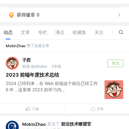
获得徽章 0
动态
文章
专栏
沸点
收藏集
关注
赞
22
赞了这篇文章
MokinZhao
子弈
关注
前端 @alibaba
2年前
·
2023 前端年度技术总结
2024 已经到来，在 Web 前端这个岗位已经工作
6 年，这里将 2023 的学习内...
1.3k
215
关注了
前沿技术瞭望官
MokinZhao