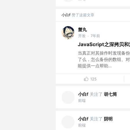
小白f
赞了这篇文章
蟹丸
开发
7年前
·
JavaScript之深拷贝
当真正对其操作时发现备份
了么，怎么备份的数组、对
能提供一点帮助...
125
小白f
关注了
胡七筒
前端
小白f
关注了
阴明
前端