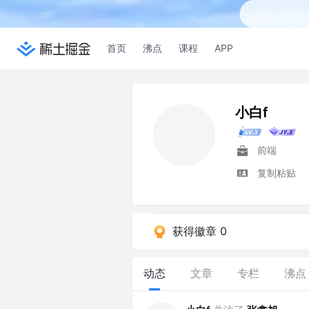
首页
沸点
课程
APP
小白f
前端
复制粘贴
获得徽章 0
动态
文章
专栏
沸点