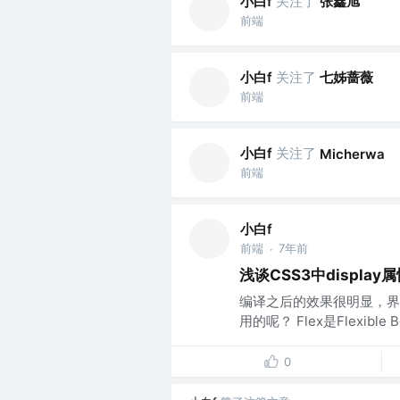
小白f
关注了
张鑫旭
前端
小白f
关注了
七姊蔷薇
前端
小白f
关注了
Micherwa
前端
小白f
前端
7年前
·
浅谈CSS3中display
编译之后的效果很明显，界
用的呢？ Flex是Flexi
0