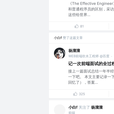
《The Effective 
和普通程序员的区别，采访
这些给世界...
81
小白f
赞了这篇文章
杨溜溜
WEB前端吹水工程师 @百度
·
记一次前端面试的全过
接上一篇面试总结一年半经
一下吧。 本文主要记录一
回忆了），答案...
325
小白f
关注了
杨溜溜
前端