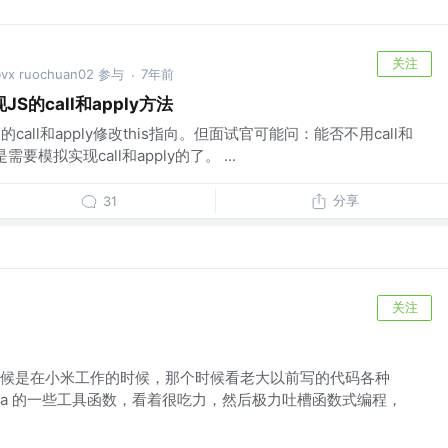
关注
ruochuan02 参与
7年前
·
的call和apply方法
call和apply修改this指向。但面试官可能问：能否不用call和
要模拟实现call和apply的了。 ...
分享
31
关注
候是在小米工作的时候，那个时候看老大以前写的代码各种
ramda 的一些工具函数，看着很吃力，然后极力吐槽函数式编程，