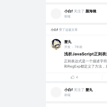
小白f
关注了
颜海镜
前端
小白f
赞了这篇文章
蟹丸
开发
7年前
·
浅析JavaScript正则
正则表达式是一个描述字符模式的
和RegExp都定义了方法
4
小白f
关注了
蟹丸
前端