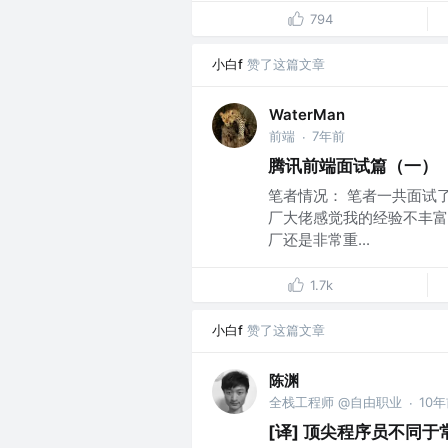
794
小白f
赞了这篇文章
WaterMan
前端
7年前
·
腾讯前端面试篇（一）
笔者情况： 笔者一共面试
厂大佬感觉我的经验不丰富
厂还是非常重...
1.7k
小白f
赞了这篇文章
陈渊
全栈工程师 @自由职业
10
·
[译] 顶尖程序员不同于