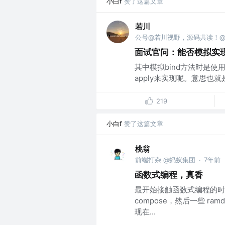
小白f
赞了这篇文章
若川
公号@若川视野，源码共读！@vx 
面试官问：能否模拟实现JS
其中模拟bind方法时是使用的
apply来实现呢。意思也就是需
219
小白f
赞了这篇文章
桃翁
前端打杂 @蚂蚁集团
7年前
·
函数式编程，真香
最开始接触函数式编程的时
compose，然后一些 
现在...