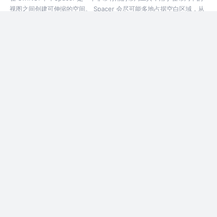
视图之间创建可伸缩的空间。 Spacer 会尽可能多地占据空白区域，从
而推动其他视图靠近其各自的边缘。
1年前
614
点赞
评论
SwiftUI-如何使用 Padding
在 SwiftUI 中，Padding 是一个常用的布局修饰符，用于在视图的边缘
和其周围的内容之间添加内边距（空白空间）。 通过使用 Padding，
你可以调整视图与周围其他元素之间的距离，从而创建更
1年前
518
点赞
评论
SwiftUI-认识 Backgrounds & Overlays
在 SwiftUI 中，Backgrounds 和 Overlays 是两个用于装饰视图的重要
概念。 Background 是放置在视图后面的内容，而 Overlay 是放置在
视图前面的内容。
1年前
837
1
评论
SwiftUI-View基础设置Frames & Alignments