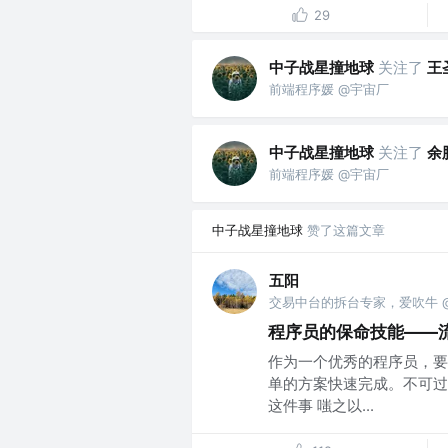
29
中子战星撞地球
关注了
王
前端程序媛 @宇宙厂
中子战星撞地球
关注了
余
前端程序媛 @宇宙厂
中子战星撞地球
赞了这篇文章
五阳
交易中台的拆台专家，爱吹牛 
程序员的保命技能——
作为一个优秀的程序员，要
单的方案快速完成。不可过
这件事 嗤之以...