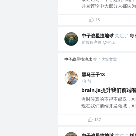
并且评论中大部分人都认为是
15
中子战星撞地球
关注了
每
前端程序媛 @宇宙厂
中子战星撞地球
赞了这篇文章
黑马王子13
1年前
brain.js提升我们前
有时候真的不得不感叹，A
现在我们前端开发领域，AI
137
中子战星撞地球
关注了
抖