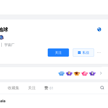
地球
|
宇宙厂
关注
私信
收藏集
关注
赞
61
oala