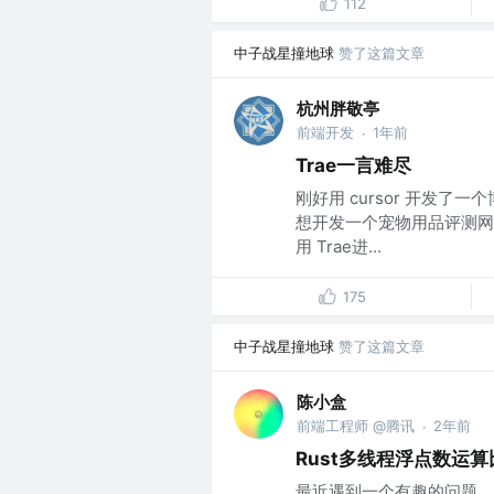
112
中子战星撞地球
赞了这篇文章
杭州胖敬亭
前端开发
1年前
·
Trae一言难尽
刚好用 cursor 开发
想开发一个宠物用品评测网站
用 Trae进...
175
中子战星撞地球
赞了这篇文章
陈小盒
前端工程师 @腾讯
2年前
·
Rust多线程浮点数运算
最近遇到一个有趣的问题，有