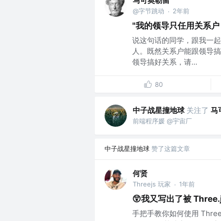
马可奥勒留
@字节跳动
2年前
·
"我的领导只任用关系户
说这句话的同学，跟我一起
人。既然关系户能跟领导搞
领导搞好关系，请...
80
中子战星撞地球
关注了
马
前端程序媛 @宇宙厂
中子战星撞地球
赞了这篇文章
何贤
Threejs 玩家
1年前
·
😲我又写出了被 Three
手把手教你如何使用 Thre