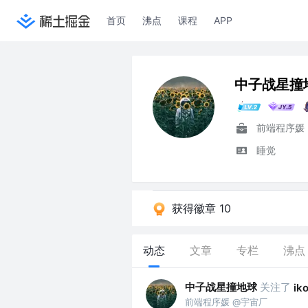
首页
沸点
课程
APP
中子战星撞
前端程序媛
睡觉
获得徽章 10
动态
文章
专栏
沸点
中子战星撞地球
关注了
ik
前端程序媛 @宇宙厂