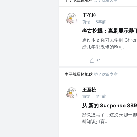
王圣松
前端
5年前
·
考古挖掘：高刷显示器下的 r
通过本文你可以学到 Chr
好几年都没修的Bug。...
61
中子战星撞地球
赞了这篇文章
王圣松
前端
4年前
·
从 新的 Suspense S
好久没写了，这次来聊一聊Rea
新知识扫盲...