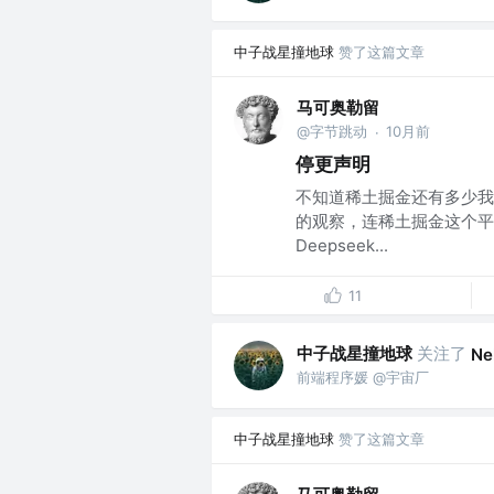
中子战星撞地球
赞了这篇文章
马可奥勒留
@字节跳动
10月前
·
停更声明
不知道稀土掘金还有多少我
的观察，连稀土掘金这个平
Deepseek...
11
中子战星撞地球
关注了
Ne
前端程序媛 @宇宙厂
中子战星撞地球
赞了这篇文章