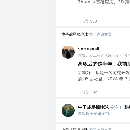
Three.js 基础应用、3D 
336
中子战星撞地球
赞了这篇文章
vortesnail
前端开发工程师 @emm
1年
·
离职后的这半年，我前
大家好，我是一名前端开发
的 95 后社畜。2024 年
1.3k
中子战星撞地球
关注了
花
前端程序媛 @宇宙厂
中子战星撞地球
赞了这篇文章