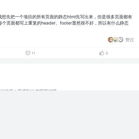
是我想先把一个项目的所有页面的静态html先写出来，但是很多页面都有
等，每个页面都写上重复的header、footer显然很不好，所以有什么静态
赞过
11
3
刷新浏览器？百度到的答案不行呀。
赞过
8
1