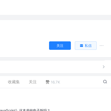
关注
私信
收藏集
关注
赞
16.7K
vaScript》这本书的电子版吗？