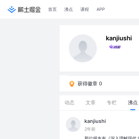
首页
沸点
课程
APP
kanjiushi
获得徽章 0
动态
文章
专栏
沸点
kanjiushi
2年前
那位掘友有《深入理解现代Ja