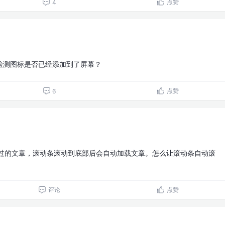
点赞
4
检测图标是否已经添加到了屏幕？
点赞
6
赞过的文章，滚动条滚动到底部后会自动加载文章。怎么让滚动条自动滚
评论
点赞