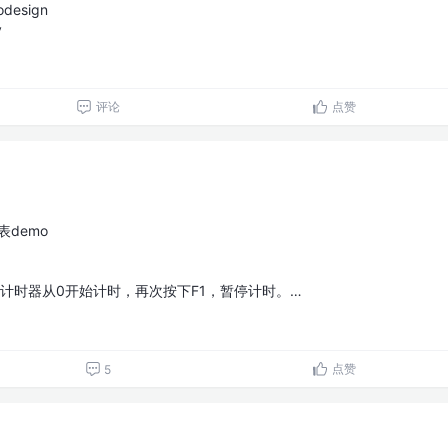
design
y
评论
点赞
表demo
，计时器从0开始计时，再次按下F1，暂停计时。…
点赞
5